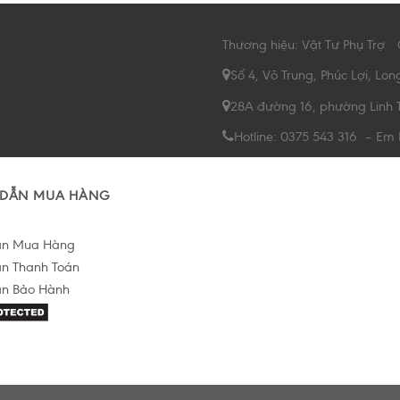
Thương hiệu: Vật Tư Phụ Trợ
Số 4, Võ Trung, Phúc Lợi, Lon
28A đường 16, phường Linh 
Hotline: 0375 543 316 – Em
DẪN MUA HÀNG
ẫn Mua Hàng
n Thanh Toán
n Bảo Hành