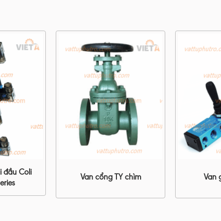
i đầu Coli
Van cổng TY chìm
Van 
eries