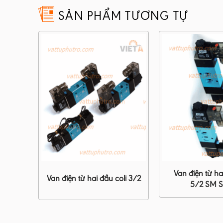
SẢN PHẨM TƯƠNG TỰ
H77X-
Van điện từ ha
Van điện từ hai đầu coli 3/2
5/2 SM S