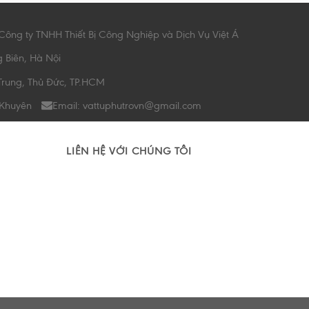
Công ty TNHH Thiết Bị Công Nghiệp và Dịch Vụ Việt Á
g Biên, Hà Nội
Trung, Thủ Đức, TP.HCM
 Khuyên
Email: vattuphutrovn@gmail.com
LIÊN HỆ VỚI CHÚNG TÔI