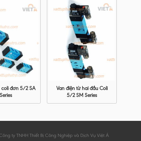
ừ coli đơn 5/2 SA
Van điện từ hai đầu Coli
Series
5/2 SM Series
Công ty TNHH Thiết Bị Công Nghiệp và Dịch Vụ Việt Á