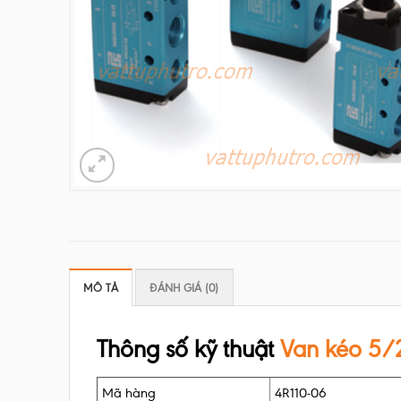
MÔ TẢ
ĐÁNH GIÁ (0)
Thông số kỹ thuật
Van kéo 5/
Mã hàng
4R110-06