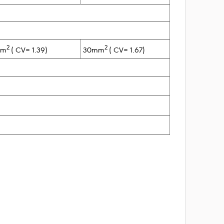
2
2
mm
( CV= 1.39)
30mm
( CV= 1.67)