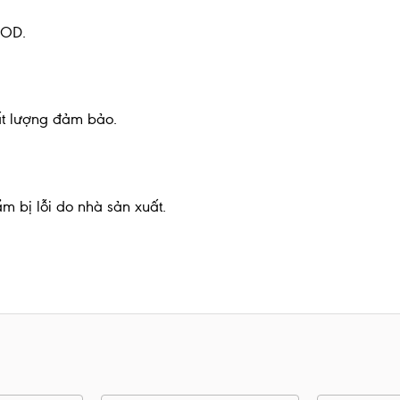
COD.
ất lượng đảm bảo.
m bị lỗi do nhà sản xuất.