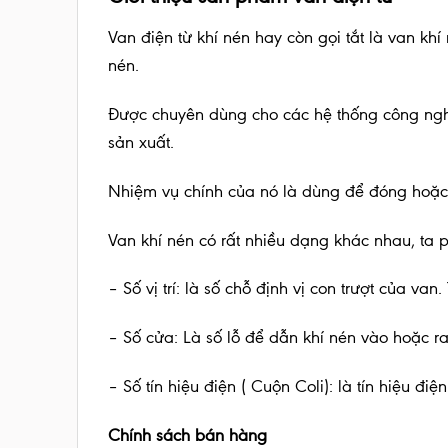
Van điện từ khí nén hay còn gọi tắt là van khí
nén.
Được chuyên dùng cho các hệ thống công nghi
sản xuất.
Nhiệm vụ chính của nó là dùng để đóng hoặc 
Van khí nén có rất nhiều dạng khác nhau, ta ph
– Số vị trí: là số chỗ định vị con trượt của va
– Số cửa: Là số lỗ để dẫn khí nén vào hoặc ra
– Số tín hiệu điện ( Cuộn Coli): là tín hiệu điệ
Chính sách bán hàng