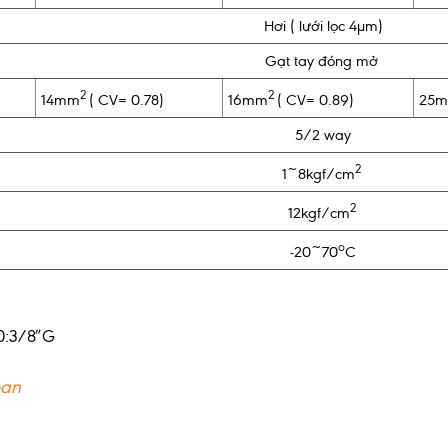
Hơi ( lưới lọc 4µm)
Gạt tay đóng mở
2
2
14mm
( CV= 0.78)
16mm
( CV= 0.89)
25
5/2 way
2
1~8kgf/cm
2
12kgf/cm
o
-20~70
C
0:3/8″G
oan