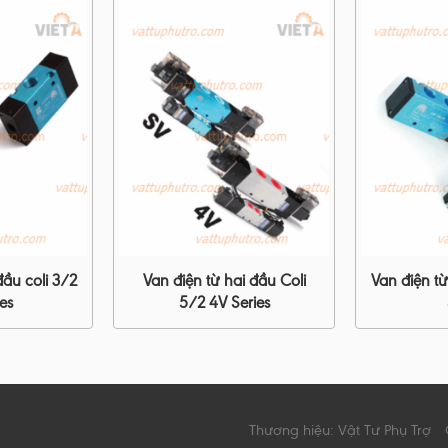
đầu coli 3/2
Van điện từ hai đầu Coli
Van điện t
es
5/2 4V Series
Thương hiệu: Vật Tư Phụ Trợ