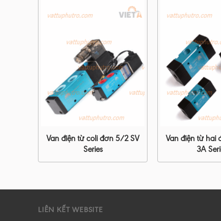
 1 đầu
Van điện từ coli đơn 5/2 SV
Van điện từ hai 
Series
3A Seri
LIÊN KẾT WEBSITE