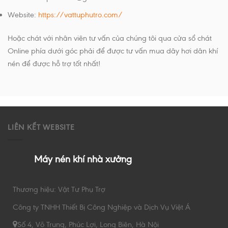
Website:
https://vattuphutro.com/
Hoặc chát với nhân viên tư vấn của chúng tôi qua cửa sổ chát
Online phía dưới góc phải để được tư vấn mua dây hơi dân khí
nén để được hỗ trợ tốt nhất!
LIÊN KẾT WEBSITE
Máy nén khí nhà xưởng
Thương hiệu: Vật Tư Phụ Trợ
Công ty TNHH Thiết Bị Công Nghiệp và Dịch Vụ Việt Á
Số 4, Võ Trung, Phúc Lợi, Long Biên, Hà Nội