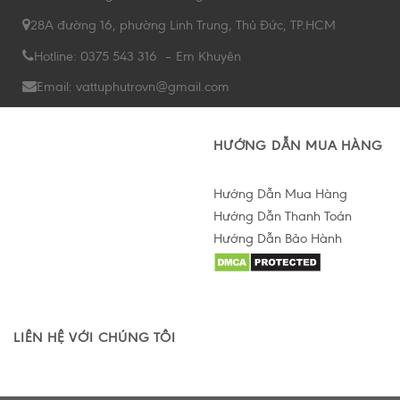
28A đường 16, phường Linh Trung, Thủ Đức, TP.HCM
Hotline: 0375 543 316 – Em Khuyên
Email: vattuphutrovn@gmail.com
HƯỚNG DẪN MUA HÀNG
Hướng Dẫn Mua Hàng
Hướng Dẫn Thanh Toán
Hướng Dẫn Bảo Hành
Hỗ trợ tư vấn Online
LIÊN HỆ VỚI CHÚNG TÔI