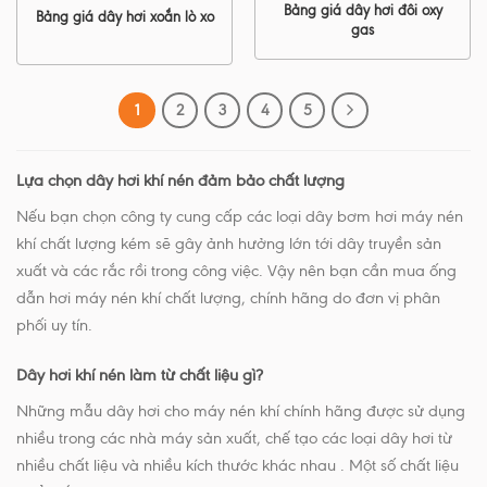
Bảng giá dây hơi đôi oxy
Bảng giá dây hơi xoắn lò xo
gas
1
2
3
4
5
Lựa chọn dây hơi khí nén đảm bảo chất lượng
Nếu bạn chọn công ty cung cấp các loại dây bơm hơi máy nén
khí chất lượng kém sẽ gây ảnh hưởng lớn tới dây truyền sản
xuất và các rắc rồi trong công việc. Vậy nên bạn cần mua ống
dẫn hơi máy nén khí chất lượng, chính hãng do đơn vị phân
phối uy tín.
Dây hơi khí nén làm từ chất liệu gì?
Những mẫu dây hơi cho máy nén khí chính hãng được sử dụng
nhiều trong các nhà máy sản xuất, chế tạo các loại dây hơi từ
nhiều chất liệu và nhiều kích thước khác nhau . Một số chất liệu