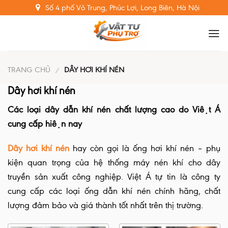
Skip
Số 4 phố Võ Trung, Phúc Lợi, Long Biên, Hà Nội
to
content
TRANG CHỦ
DÂY HƠI KHÍ NÉN
/
Dây hơi khí nén
Các loại dây dẫn khí nén chất lượng cao do Việt Á
cung cấp hiện nay
Dây hơi khí nén
hay còn gọi là ống hơi khí nén – phụ
kiện quan trọng của hệ thống máy nén khí cho dây
truyền sản xuất công nghiệp. Việt Á tự tin là công ty
cung cấp các loại ống dẫn khí nén chính hãng, chất
lượng đảm bảo và giá thành tốt nhất trên thị trường.