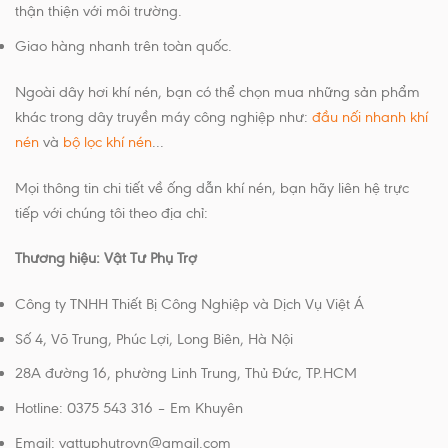
thận thiện với môi trường.
Giao hàng nhanh trên toàn quốc.
Ngoài dây hơi khí nén, bạn có thể chọn mua những sản phẩm
khác trong dây truyền máy công nghiệp như:
đầu nối nhanh khí
nén
và
bộ lọc khí nén
...
Mọi thông tin chi tiết về ống dẫn khí nén, bạn hãy liên hệ trực
tiếp với chúng tôi theo địa chỉ:
Thương hiệu: Vật Tư Phụ Trợ
Công ty TNHH Thiết Bị Công Nghiệp và Dịch Vụ Việt Á
Số 4, Võ Trung, Phúc Lợi, Long Biên, Hà Nội
​28A đường 16, phường Linh Trung, Thủ Đức, TP.HCM
Hotline: 0375 543 316 – Em Khuyên
Email: vattuphutrovn@gmail.com