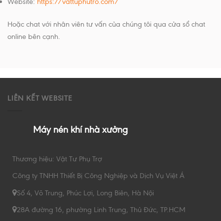
Website:
https://vattuphutro.com/
Hoặc chat với nhân viên tư vấn của chúng tôi qua cửa sổ chat
online bên cạnh.
LIÊN KẾT WEBSITE
Máy nén khí nhà xưởng
Thương hiệu: Vật Tư Phụ Trợ
Công ty TNHH Thiết Bị Công Nghiệp và Dịch Vụ Việt Á
Số 4, Võ Trung, Phúc Lợi, Long Biên, Hà Nội
28A đường 16, phường Linh Trung, Thủ Đức, TP.HCM