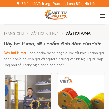
Skip
Số 4 phố Võ Trung, Phúc Lợi, Long Biên, Hà Nội
to
content
TRANG CHỦ
DÂY HƠI KHÍ NÉN
DÂY HƠI PUMA
/
/
Dây hơi Puma, siêu phẩm đình đám của Đức
Dây hơi Puma
–
sản phẩm đang nhận được rất nhiều đánh giá
cao từ phía chuyên gia và người sử dụng về tính hiệu quả, đáp
ứng nhu cầu công việc hoàn hảo nhất.