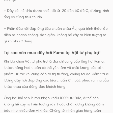
+ Dây có thể chịu được nhiệt độ từ -20 đến 60 độ C, đường kính
ống vô cùng tiêu chuẩn.
+ Phần đầu nối đáp ứng tiêu chuẩn châu Âu, quá trình tháo lắp
diễn ra nhanh chóng, đơn giản, không hề xảy ra hiện tượng rò
gỉ khí khi sử dụng.
Tại sao nên mua dây hơi Puma tại Vật tư phụ trợ!
Khi lựa chọn Vật tư phụ trợ là địa chỉ cung cấp ống hơi Puma,
khách hàng hoàn toàn có thể yên tâm về chất lượng của sản
phẩm. Trước khi cung cấp ra thị trường, chúng tôi đã kiểm tra kĩ
lưỡng dây hơi đáp ứng các tiêu chuẩn kĩ thuật, phục vụ nhu cầu
khác nhau của đông đảo khách hàng.
Ống hơi khí nén Puma nhập khẩu 100% từ Đức, vì thế nên
không hề xảy ra hiện tượng rò rỉ hoặc chất lượng không đảm
bảo như nhiều đơn vị khác. Chúng tôi nhận giao hàng toàn