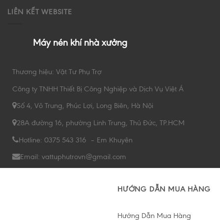
LIÊN KẾT WEBSITE
Máy nén khí nhà xưởng
Thương hiệu: Vật Tư Phụ Trợ
Công ty TNHH Thiết Bị Công Nghiệp và Dịch Vụ Việt Á
Số 4, Võ Trung, Phúc Lợi, Long Biên, Hà Nội
28A đường 16, phường Linh Trung, Thủ Đức, TP.HCM
Hotline: 0375 543 316 – Em Khuyên
Email: vattuphutrovn@gmail.com
HƯỚNG DẪN MUA HÀNG
Hướng Dẫn Mua Hàng