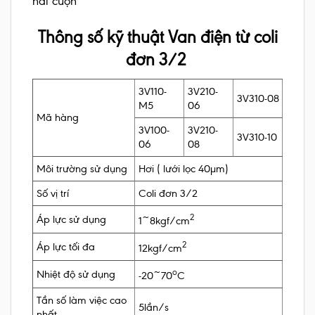
hai cuộn
Thông số kỹ thuật Van điện từ coli
đơn 3/2
3V110-
3V210-
3V310-08
M5
06
Mã hàng
3V100-
3V210-
3V310-10
06
08
Môi trường sử dụng
Hơi ( lưới lọc 40µm)
Số vị trí
Coli đơn 3/2
2
Áp lực sử dụng
1~8kgf/cm
2
Áp lực tối đa
12kgf/cm
o
Nhiệt độ sử dụng
-20~70
C
Tần số làm việc cao
5lần/s
nhất