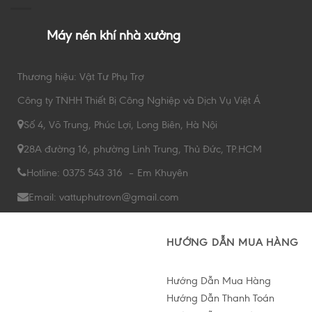
Máy nén khí nhà xưởng
Thương hiệu: Vật Tư Phụ Trợ
Công ty TNHH Thiết Bị Công Nghiệp và Dịch Vụ Việt Á
Số 4, Võ Trung, Phúc Lợi, Long Biên, Hà Nội
28A đường 16, phường Linh Trung, Thủ Đức, TP.HCM
Hotline: 0375 543 316 – Em Khuyên
Email: vattuphutrovn@gmail.com
HƯỚNG DẪN MUA HÀNG
Hướng Dẫn Mua Hàng
Hướng Dẫn Thanh Toán