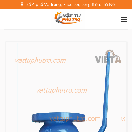
Skip
Số 4 phố Võ Trung, Phúc Lợi, Long Biên, Hà Nội
to
content