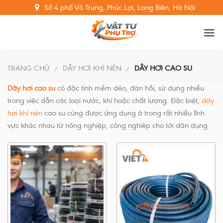
Skip
Số 4 phố Võ Trung, Phúc Lợi, Long Biên, Hà Nội
to
content
TRANG CHỦ
DÂY HƠI KHÍ NÉN
DÂY HƠI CAO SU
/
/
Dây hơi cao su
có đặc tính mềm dẻo, đàn hồi, sử dụng nhiều
trong việc dẫn các loại nước, khí hoặc chất lượng. Đặc biệt,
dây
hơi khí nén
cao su cũng được ứng dụng ở trong rất nhiều lĩnh
vực khác nhau từ nông nghiệp, công nghiệp cho tới dân dụng.