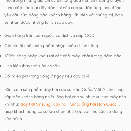
một trong những địa chỉ uy tín hàng đầu trên thị trường chuyên
cung cấp các loại dây dẫn khí nén cao su đáp ứng theo đúng
yêu cầu của đông đảo khách hàng. Khi đến với chúng tôi, bạn
sẽ nhận được những lợi ích sau đây:
Giao hàng trên toàn quốc, có dịch vụ ship COD.
Giá cả tốt nhất, sản phẩm nhập khẩu chính hãng.
100% hàng nhập khẩu tại các nhà máy, chất lượng đảm bảo.
Linh kiện thay thế luôn có sẵn.
Đổi miễn phí trong vòng 7 ngày nếu dây bị lỗi.
Bên cạnh sản phẩm dây hơi cao su Hàn Quốc, Việt Á còn cung
cấp đến khách hàng nhiều ống hơi cao su phục vụ cho máy nén
khí như:
dây hơi Sinsung
,
dây hơi Puma,
ống hơi Hàn Quốc
…
giúp khách hàng có sự lựa chọn phù hợp với nhu cầu sử dụng
của mình.