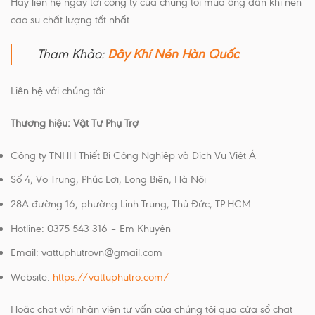
Hãy liên hệ ngay tới công ty của chúng tôi mua ống dẫn khí nén
cao su chất lượng tốt nhất.
Tham Khảo:
Dây Khí Nén Hàn Quốc
Liên hệ với chúng tôi:
Thương hiệu: Vật Tư Phụ Trợ
Công ty TNHH Thiết Bị Công Nghiệp và Dịch Vụ Việt Á
Số 4, Võ Trung, Phúc Lợi, Long Biên, Hà Nội
​28A đường 16, phường Linh Trung, Thủ Đức, TP.HCM
Hotline: 0375 543 316 – Em Khuyên
Email: vattuphutrovn@gmail.com
Website:
https://vattuphutro.com/
Hoặc chat với nhân viên tư vấn của chúng tôi qua cửa sổ chat