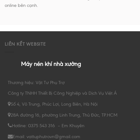
online bên cạnh.
LIÊN KẾT WEBSITE
Máy nén khí nhà xưởng
Thương hiệu: Vật Tư Phụ Trợ
Công ty TNHH Thiết Bị Công Nghiệp và Dịch Vụ Việt Á
Số 4, Võ Trung, Phúc Lợi, Long Biên, Hà Nội
28A đường 16, phường Linh Trung, Thủ Đức, TP.HCM
Hotline: 0375 543 316 – Em Khuyên
Email: vattuphutrovn@gmail.com