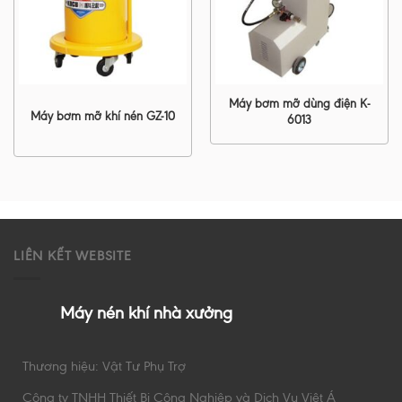
Máy bơm mỡ dùng điện K-
Máy bơm mỡ khí nén GZ-10
6013
LIÊN KẾT WEBSITE
Máy nén khí nhà xưởng
Thương hiệu: Vật Tư Phụ Trợ
Công ty TNHH Thiết Bị Công Nghiệp và Dịch Vụ Việt Á