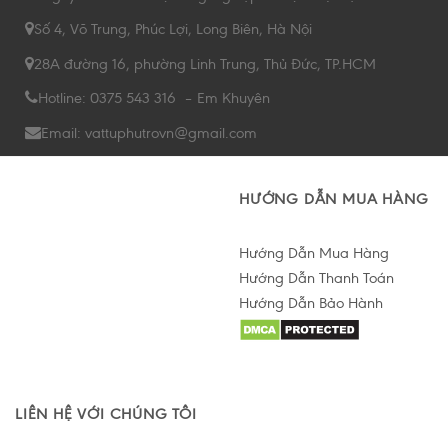
Số 4, Võ Trung, Phúc Lợi, Long Biên, Hà Nội
28A đường 16, phường Linh Trung, Thủ Đức, TP.HCM
Hotline: 0375 543 316 – Em Khuyên
Email: vattuphutrovn@gmail.com
HƯỚNG DẪN MUA HÀNG
Hướng Dẫn Mua Hàng
Hướng Dẫn Thanh Toán
Hướng Dẫn Bảo Hành
Hỗ trợ tư vấn Online
LIÊN HỆ VỚI CHÚNG TÔI