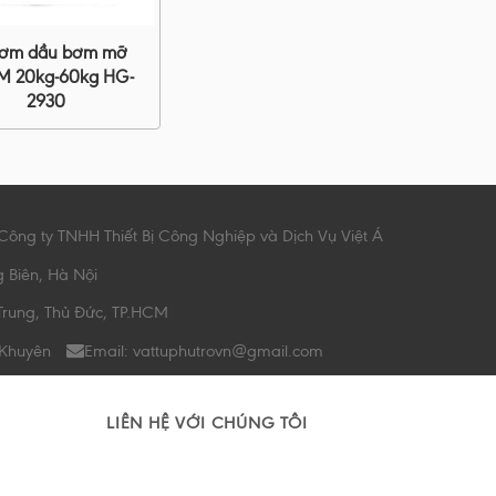
bơm dầu bơm mỡ
 20kg-60kg HG-
2930
Công ty TNHH Thiết Bị Công Nghiệp và Dịch Vụ Việt Á
g Biên, Hà Nội
Trung, Thủ Đức, TP.HCM
 Khuyên
Email: vattuphutrovn@gmail.com
LIÊN HỆ VỚI CHÚNG TÔI