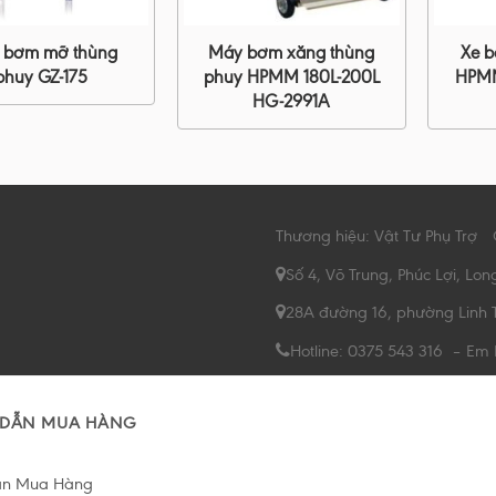
 bơm mỡ thùng
Máy bơm xăng thùng
Xe 
phuy GZ-175
phuy HPMM 180L-200L
HPMM
HG-2991A
Thương hiệu: Vật Tư Phụ Trợ
Số 4, Võ Trung, Phúc Lợi, Lon
28A đường 16, phường Linh 
Hotline: 0375 543 316 – Em
DẪN MUA HÀNG
ẫn Mua Hàng