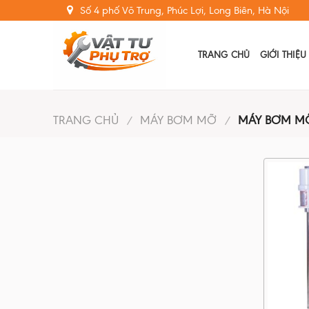
Skip
Số 4 phố Võ Trung, Phúc Lợi, Long Biên, Hà Nội
to
content
TRANG CHỦ
GIỚI THIỆU
TRANG CHỦ
MÁY BƠM MỠ
MÁY BƠM MỠ
/
/