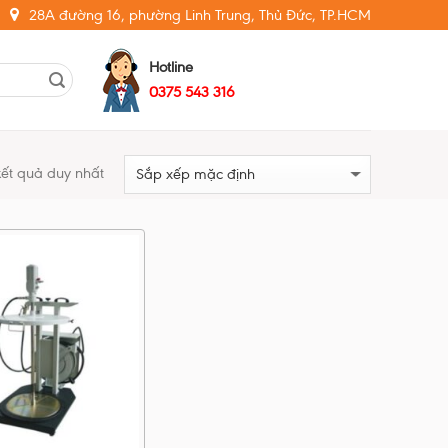
28A đường 16, phường Linh Trung, Thủ Đức, TP.HCM
Hotline
0375 543 316
 kết quả duy nhất