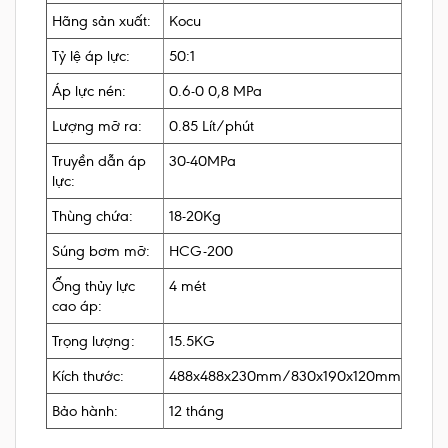
Hãng sản xuất:
Kocu
Tỷ lệ áp lực:
50:1
Áp lực nén:
0.6-0 0,8 MPa
Lượng mỡ ra:
0.85 Lít/phút
Truyền dẫn áp
30-40MPa
lực:
Thùng chứa:
18-20Kg
Súng bơm mỡ:
HCG-200
Ống thủy lực
4 mét
cao áp:
Trọng lượng:
15.5KG
Kích thước:
488x488x230mm/830x190x120mm
Bảo hành:
12 tháng