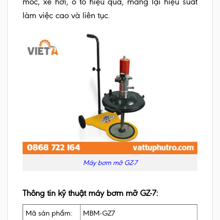
móc, xe hơi, ô tô hiệu quả, mang lại hiệu suất
làm việc cao và liên tục.
Máy bơm mỡ GZ-7
Thông tin kỹ thuật máy bơm mỡ GZ-7:
Mã sản phẩm:
MBM-GZ7