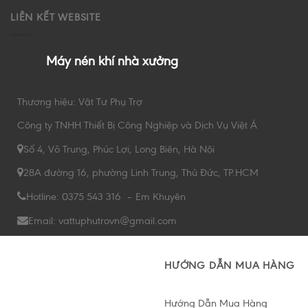
LIÊN KẾT WEBSITE
Máy nén khí nhà xưởng
Thương hiệu: Vật Tư Phụ Trợ
Công ty TNHH Thiết Bị Công Nghiệp và Dịch Vụ Việt Á
Số 4, Võ Trung, Phúc Lợi, Long Biên, Hà Nội
28A đường 16, phường Linh Trung, Thủ Đức, TP.HCM
Hotline: 0375 543 316 – Em Khuyên
Email: vattuphutrovn@gmail.com
HƯỚNG DẪN MUA HÀNG
Hướng Dẫn Mua Hàng