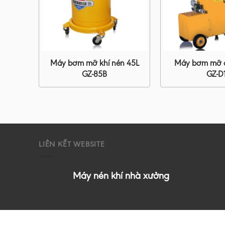
n GZ-
Máy bơm mỡ khí nén 45L
Máy bơm mỡ d
GZ-85B
GZ-D
LIÊN KẾT WEBSITE
Máy nén khí nhà xưởng