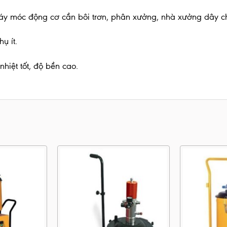
áy móc động cơ cần bôi trơn, phân xưởng, nhà xưởng dây c
ụ ít.
hiệt tốt, độ bền cao.