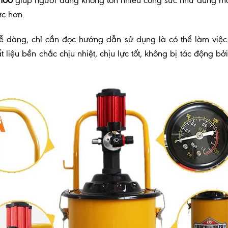
100
giúp người dùng không tốn nhiều công sức như dùng má
ực hơn.
ễ dàng, chỉ cần đọc hướng dẫn sử dụng là có thể làm việ
liệu bền chắc chịu nhiệt, chịu lực tốt, không bị tác động bở