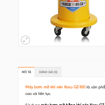
MÔ TẢ
ĐÁNH GIÁ (0)
Máy bơm mỡ khí nén Kocu GZ-100
là sản phẩ
cao và liên tục.