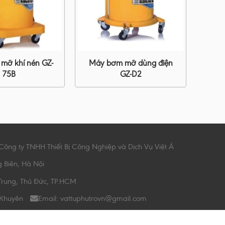
mỡ khí nén GZ-
Máy bơm mỡ dùng điện
75B
GZ-D2
Công ty TNHH Thiết Bị Công Nghiệp và Dịch Vụ Việt Á
g Biên, Hà Nội
Trung, Thủ Đức, TP.HCM
 Khuyên
Email: vattuphutrovn@gmail.com