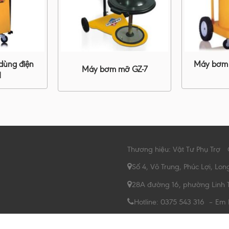
ùng điện
Máy bơm 
Máy bơm mỡ GZ-7
1
Thương hiệu: Vật Tư Phụ Trợ
Số 4, Võ Trung, Phúc Lợi, Lon
28A đường 16, phường Linh 
Hotline: 0375 543 316 – Em