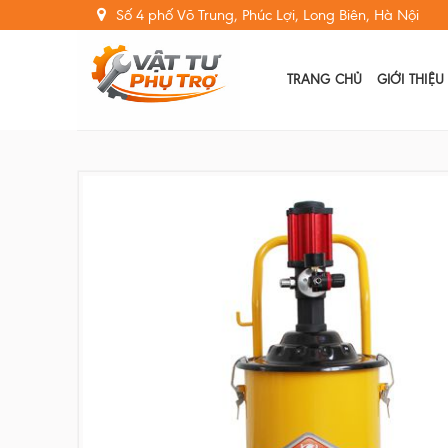
Skip
Số 4 phố Võ Trung, Phúc Lợi, Long Biên, Hà Nội
to
content
TRANG CHỦ
GIỚI THIỆU