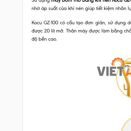
Sử dụng
máy bơm mỡ bằng khí nén Kocu GZ-
nhờ áp suất của khí nén giúp tiết kiệm nhân l
Kocu GZ-100 có cấu tạo đơn giản, sử dụng d
được 20 lít mỡ. Thân máy được làm bằng chất 
độ bền cao.