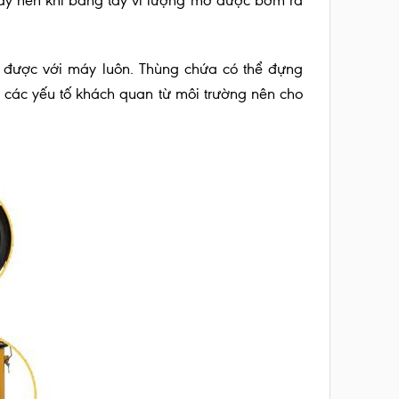
y nén khí bằng tay vì lượng mỡ được bơm ra
c được với máy luôn. Thùng chứa có thể đựng
i các yếu tố khách quan từ môi trường nên cho