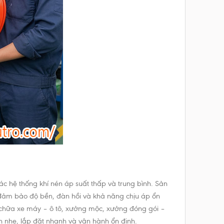
c hệ thống khí nén áp suất thấp và trung bình. Sản
 đảm bảo độ bền, đàn hồi và khả năng chịu áp ổn
a chữa xe máy – ô tô, xưởng mộc, xưởng đóng gói –
ọn nhẹ, lắp đặt nhanh và vận hành ổn định.