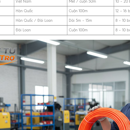
i
Việt Nam
Mét / cuộn 50m
10 – 20 
Hàn Quốc
Cuộn 100m
12 – 16 
Hàn Quốc / Đài Loan
Dài 5m – 15m
8 – 10 b
Đài Loan
Cuộn 100m
8 – 10 b