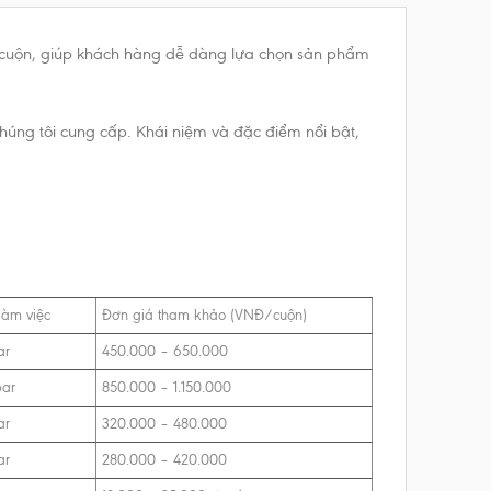
dài cuộn, giúp khách hàng dễ dàng lựa chọn sản phẩm
 chúng tôi cung cấp. Khái niệm và đặc điểm nổi bật,
làm việc
Đơn giá tham khảo (VNĐ/cuộn)
ar
450.000 – 650.000
bar
850.000 – 1.150.000
ar
320.000 – 480.000
ar
280.000 – 420.000