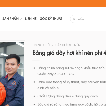
SẢN PHẨM
LIÊN HỆ
GÓC KỸ THUÂT
TRANG CHỦ
DÂY HƠI KHÍ NÉN
/
Bảng giá dây hơi khí nén phi 
Hàng chính hãng 100% nhập khẩu trực tiếp
Quốc, đầy đủ CO – CQ
Đảm bảo thông số kỹ thuật, dây hơi vận hà
định và bền bỉ.
Chất lượng đồng đều – đúng quy cách
Báo giá rõ ràng theo từng quy cách, hỗ trợ gi