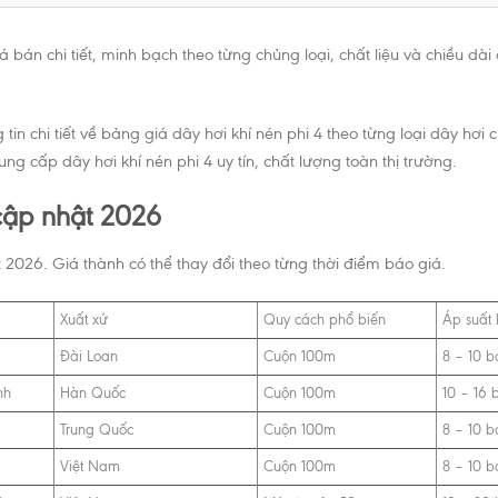
á bán chi tiết, minh bạch theo từng chủng loại, chất liệu và chiều 
tin chi tiết về bảng giá dây hơi khí nén phi 4 theo từng loại dây hơi
ung cấp dây hơi khí nén phi 4 uy tín, chất lượng toàn thị trường.
 cập nhật 2026
 2026. Giá thành có thể thay đổi theo từng thời điểm báo giá.
Xuất xứ
Quy cách phổ biến
Áp suất 
Đài Loan
Cuộn 100m
8 – 10 b
nh
Hàn Quốc
Cuộn 100m
10 – 16 
Trung Quốc
Cuộn 100m
8 – 10 b
Việt Nam
Cuộn 100m
8 – 10 b