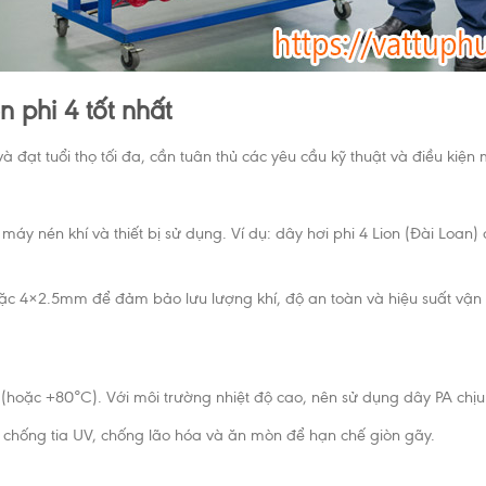
 phi 4 tốt nhất
à đạt tuổi thọ tối đa, cần tuân thủ các yêu cầu kỹ thuật và điều kiện
 máy nén khí và thiết bị sử dụng. Ví dụ: dây hơi phi 4 Lion (Đài Loa
ặc 4×2.5mm để đảm bảo lưu lượng khí, độ an toàn và hiệu suất vận
hoặc +80°C). Với môi trường nhiệt độ cao, nên sử dụng dây PA chịu
g chống tia UV, chống lão hóa và ăn mòn để hạn chế giòn gãy.