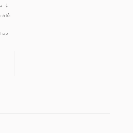
i lý.
nh lỗi
ù hợp