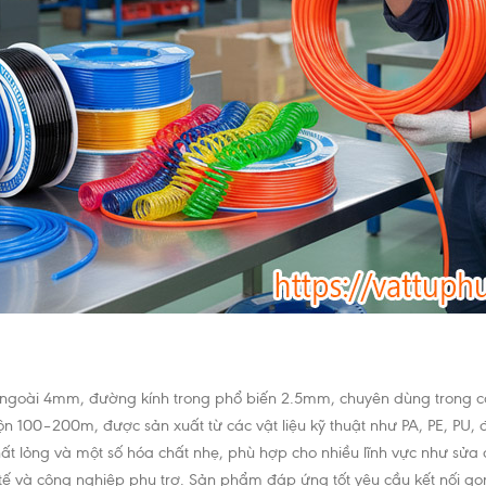
h ngoài 4mm, đường kính trong phổ biến 2.5mm, chuyên dùng trong cá
 100–200m, được sản xuất từ các vật liệu kỹ thuật như PA, PE, PU,
hất lỏng và một số hóa chất nhẹ, phù hợp cho nhiều lĩnh vực như sử
y tế và công nghiệp phụ trợ. Sản phẩm đáp ứng tốt yêu cầu kết nối g