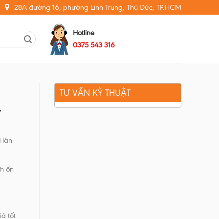
28A đường 16, phường Linh Trung, Thủ Đức, TP.HCM
Hotline
0375 543 316
TƯ VẤN KỸ THUẬT
4
 Hàn
nh ổn
á tốt