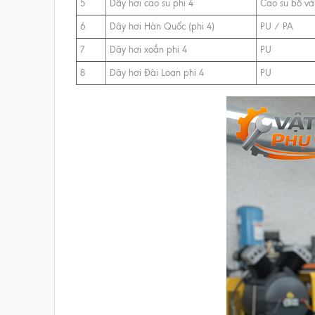
5
Dây hơi cao su phi 4
Cao su bố vả
6
Dây hơi Hàn Quốc (phi 4)
PU / PA
7
Dây hơi xoắn phi 4
PU
8
Dây hơi Đài Loan phi 4
PU