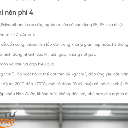
hí nén phi 4
Polyurethane) cao cấp, ngoài ra còn có các dòng PE, PA chịu nhiệt.
D 4mm – ID 2.5mm).
ễ uốn cong, thuận tiện lắp đặt trong không gian hẹp hoặc hệ thống
hồi hình dạng nhanh sau khi uốn gập, không nứt gãy.
mòn và chịu va đập hiệu quả.
 kg/cm²), áp suất nổ có thể đạt trên 24 kg/cm², đáp ứng yêu cầu vận 
iệt độ từ -20°C đến +70°C; một số dòng PA kỹ thuật có thể chịu nhiệt
ập khẩu Hàn Quốc, không mùi, không độc hại, phù hợp cho ngành t