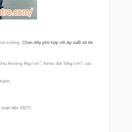
 môi trường:
Chọn dây phù hợp với áp suất và tải
n) chịu khoảng 8kg/cm², Airtac đạt 10kg/cm², các
 hành.
 nhiệt đến 100°C.