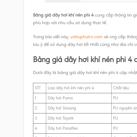
Bảng giá dây hơi khí nén phi 4
cung cấp thông tin gi
phù hợp với nhu cầu sử dụng thực tế.
Trong bài viết này,
vattuphutro.com
sẽ cng cấp thông 
lưu ý để sử dụng dây hơi tốt nhất cũng như địa chỉ c
Bảng giá dây hơi khí nén phi 4
Dưới đây là bảng giá dây hơi khí nén phi 4 cập nhật
STT
Loại dây hơi khí nén phi 4
Chất liệu
1
Dây hơi Puma
PU
2
Dây hơi Sinsung
PU nguyên si
3
Dây hơi Toyork
PU
4
Dây hơi Ponaflex
PU