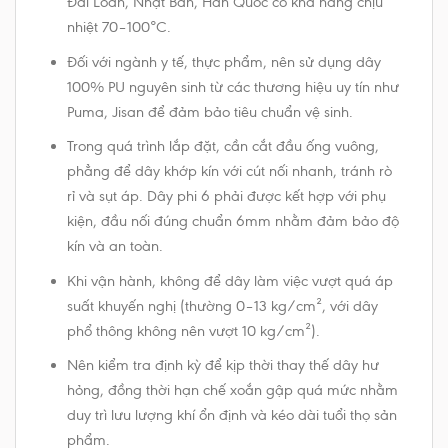
Đài Loan, Nhật Bản, Hàn Quốc có khả năng chịu
nhiệt 70–100°C.
Đối với ngành y tế, thực phẩm, nên sử dụng dây
100% PU nguyên sinh từ các thương hiệu uy tín như
Puma, Jisan để đảm bảo tiêu chuẩn vệ sinh.
Trong quá trình lắp đặt, cần cắt đầu ống vuông,
phẳng để dây khớp kín với cút nối nhanh, tránh rò
rỉ và sụt áp. Dây phi 6 phải được kết hợp với phụ
kiện, đầu nối đúng chuẩn 6mm nhằm đảm bảo độ
kín và an toàn.
Khi vận hành, không để dây làm việc vượt quá áp
suất khuyến nghị (thường 0–13 kg/cm², với dây
phổ thông không nên vượt 10 kg/cm²).
Nên kiểm tra định kỳ để kịp thời thay thế dây hư
hỏng, đồng thời hạn chế xoắn gập quá mức nhằm
duy trì lưu lượng khí ổn định và kéo dài tuổi thọ sản
phẩm.