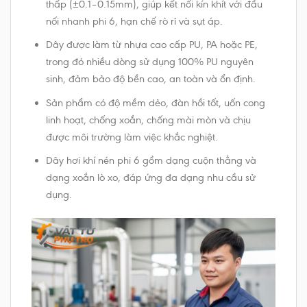
thấp (±0.1–0.15mm), giúp kết nối kín khít với đầu
nối nhanh phi 6, hạn chế rò rỉ và sụt áp.
Dây được làm từ nhựa cao cấp PU, PA hoặc PE,
trong đó nhiều dòng sử dụng 100% PU nguyên
sinh, đảm bảo độ bền cao, an toàn và ổn định.
Sản phẩm có độ mềm dẻo, đàn hồi tốt, uốn cong
linh hoạt, chống xoắn, chống mài mòn và chịu
được môi trường làm việc khắc nghiệt.
Dây hơi khí nén phi 6 gồm dạng cuộn thẳng và
dạng xoắn lò xo, đáp ứng đa dạng nhu cầu sử
dụng.