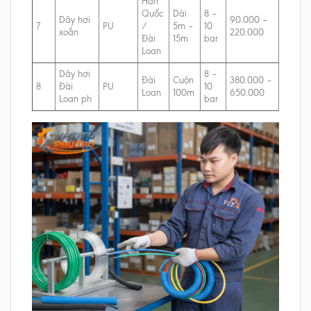
Hàn
Quốc
Dài
8 –
Dây hơi
90.000 –
7
PU
/
5m –
10
xoắn
220.000
Đài
15m
bar
Loan
Dây hơi
8 –
Đài
Cuộn
380.000 –
8
Đài
PU
10
Loan
100m
650.000
Loan ph
bar