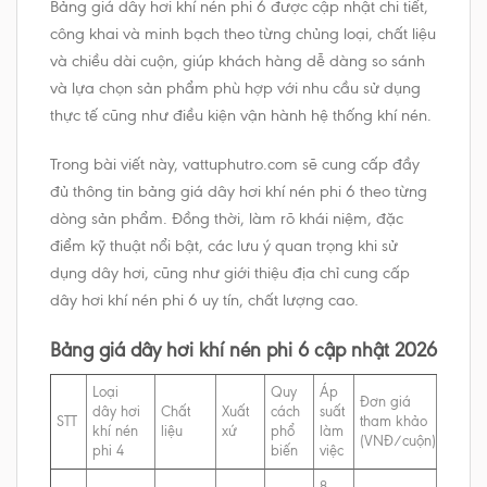
Bảng giá dây hơi khí nén phi 6 được cập nhật chi tiết,
công khai và minh bạch theo từng chủng loại, chất liệu
và chiều dài cuộn, giúp khách hàng dễ dàng so sánh
và lựa chọn sản phẩm phù hợp với nhu cầu sử dụng
thực tế cũng như điều kiện vận hành hệ thống khí nén.
Trong bài viết này, vattuphutro.com sẽ cung cấp đầy
đủ thông tin bảng giá dây hơi khí nén phi 6 theo từng
dòng sản phẩm. Đồng thời, làm rõ khái niệm, đặc
điểm kỹ thuật nổi bật, các lưu ý quan trọng khi sử
dụng dây hơi, cũng như giới thiệu địa chỉ cung cấp
dây hơi khí nén phi 6 uy tín, chất lượng cao.
Bảng giá dây hơi khí nén phi 6 cập nhật 2026
Loại
Quy
Áp
Đơn giá
dây hơi
Chất
Xuất
cách
suất
STT
tham khảo
khí nén
liệu
xứ
phổ
làm
(VNĐ/cuộn)
phi 4
biến
việc
8 –