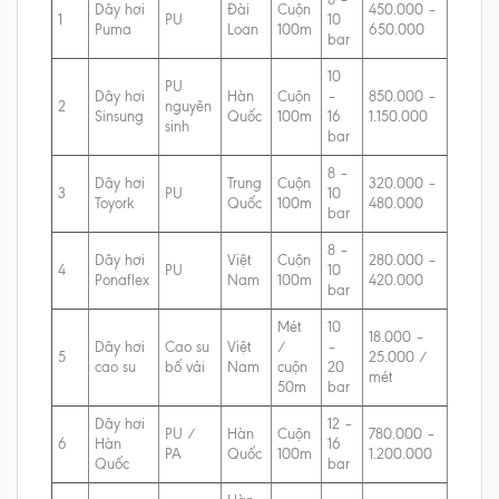
Dây hơi
Đài
Cuộn
450.000 –
1
PU
10
Puma
Loan
100m
650.000
bar
10
PU
Dây hơi
Hàn
Cuộn
–
850.000 –
2
nguyên
Sinsung
Quốc
100m
16
1.150.000
sinh
bar
8 –
Dây hơi
Trung
Cuộn
320.000 –
3
PU
10
Toyork
Quốc
100m
480.000
bar
8 –
Dây hơi
Việt
Cuộn
280.000 –
4
PU
10
Ponaflex
Nam
100m
420.000
bar
Mét
10
18.000 –
Dây hơi
Cao su
Việt
/
–
5
25.000 /
cao su
bố vải
Nam
cuộn
20
mét
50m
bar
Dây hơi
12 –
PU /
Hàn
Cuộn
780.000 –
6
Hàn
16
PA
Quốc
100m
1.200.000
Quốc
bar