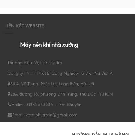
LIÊN KẾT WEBSITE
Máy nén khí nhà xưởng
Thương hiệu: Vật Tư Phụ Trợ
Công ty TNHH Thiết Bị Công Nghiệp và Dịch Vụ Việt Á
Số 4, Võ Trung, Phúc Lợi, Long Biên, Hà Nội
28A đường 16, phường Linh Trung, Thủ Đức, TP.HCM
Hotline: 0375 543 316 – Em Khuyên
Email: vattuphutrovn@gmail.com
HƯỚNG DẪN MUA HÀNG