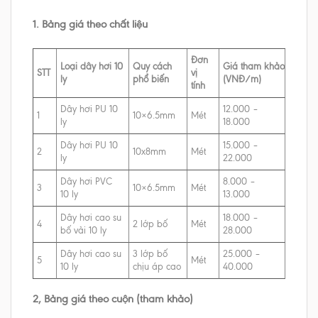
1. Bảng giá theo chất liệu
Đơn
Loại dây hơi 10
Quy cách
Giá tham khảo
STT
vị
ly
phổ biến
(VNĐ/m)
tính
Dây hơi PU 10
12.000 –
1
10×6.5mm
Mét
ly
18.000
Dây hơi PU 10
15.000 –
2
10x8mm
Mét
ly
22.000
Dây hơi PVC
8.000 –
3
10×6.5mm
Mét
10 ly
13.000
Dây hơi cao su
18.000 –
4
2 lớp bố
Mét
bố vải 10 ly
28.000
Dây hơi cao su
3 lớp bố
25.000 –
5
Mét
10 ly
chịu áp cao
40.000
2, Bảng giá theo cuộn (tham khảo)