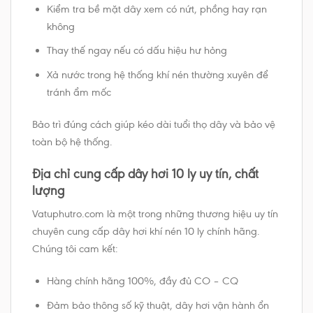
Kiểm tra bề mặt dây xem có nứt, phồng hay rạn
không
Thay thế ngay nếu có dấu hiệu hư hỏng
Xả nước trong hệ thống khí nén thường xuyên để
tránh ẩm mốc
Bảo trì đúng cách giúp kéo dài tuổi thọ dây và bảo vệ
toàn bộ hệ thống.
Địa chỉ cung cấp dây hơi 10 ly uy tín, chất
lượng
Vatuphutro.com là một trong những thương hiệu uy tín
chuyên cung cấp dây hơi khí nén 10 ly chính hãng.
Chúng tôi cam kết:
Hàng chính hãng 100%, đầy đủ CO – CQ
Đảm bảo thông số kỹ thuật, dây hơi vận hành ổn