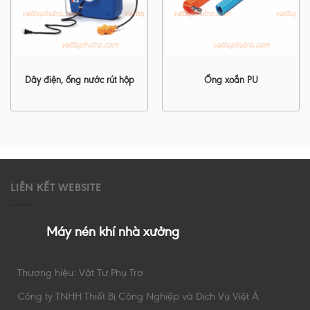
Dây điện, ống nước rút hộp
Ống xoắn PU
LIÊN KẾT WEBSITE
Máy nén khí nhà xưởng
Thương hiệu: Vật Tư Phụ Trợ
Công ty TNHH Thiết Bị Công Nghiệp và Dịch Vụ Việt Á