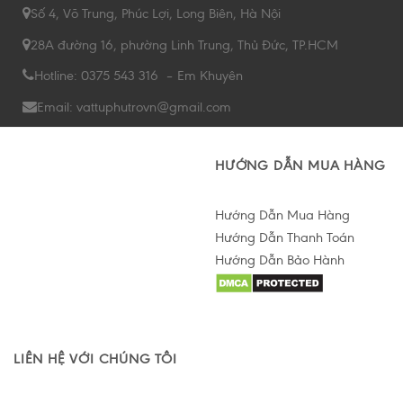
Số 4, Võ Trung, Phúc Lợi, Long Biên, Hà Nội
28A đường 16, phường Linh Trung, Thủ Đức, TP.HCM
Hotline: 0375 543 316 – Em Khuyên
Email: vattuphutrovn@gmail.com
HƯỚNG DẪN MUA HÀNG
Hướng Dẫn Mua Hàng
Hướng Dẫn Thanh Toán
Hướng Dẫn Bảo Hành
Hỗ trợ tư vấn Online
LIÊN HỆ VỚI CHÚNG TÔI