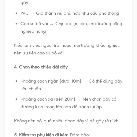
gãy
PVC → Giá thành rẻ, phù hợp nhu cầu phổ thông
Cao su bố vải → Chịu áp lực cao, môi trường công
nghiệp nặng
Nếu làm việc ngoài trời hoặc môi trường khắc nghiệt,
nên ưu tiên cao su bố vải.
4, Chọn theo chiều dài dây
Khoảng cách ngắn (dưới 10m) → Có thể dùng dây
tiêu chuẩn
Khoảng cách xa (trên 20m) → Nên chọn dây có
đường kính trong lớn hơn để tránh tụt áp
Không nên nối quá nhiều đoạn dây vì dễ gây rò rỉ khí.
5, Kiểm tra phụ kiện đi kèm
Đảm bảo: