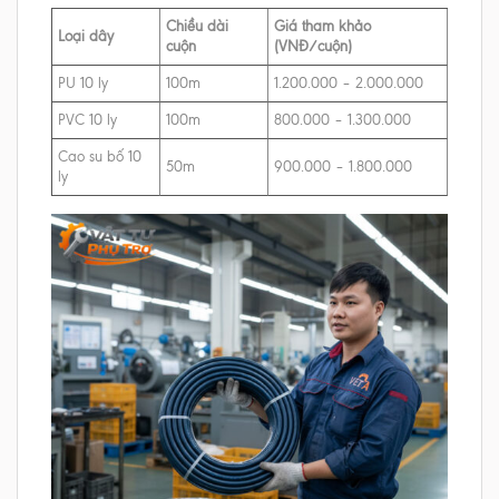
Chiều dài
Giá tham khảo
Loại dây
cuộn
(VNĐ/cuộn)
PU 10 ly
100m
1.200.000 – 2.000.000
PVC 10 ly
100m
800.000 – 1.300.000
Cao su bố 10
50m
900.000 – 1.800.000
ly