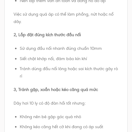
Nên lắp thêm van an toàn và đồng hồ đo áp
Việc sử dụng quá áp có thể làm phồng, nứt hoặc nổ
dây.
2, Lắp đặt đúng kích thước đầu nối
Sử dụng đầu nối nhanh đúng chuẩn 10mm
Siết chặt khớp nối, đảm bảo kín khí
Tránh dùng đầu nối lỏng hoặc sai kích thước gây rò
rỉ
3, Tránh gập, xoắn hoặc kéo căng quá mức
Dây hơi 10 ly có độ đàn hồi tốt nhưng:
Không nên bẻ gập góc quá nhỏ
Không kéo căng hết cỡ khi đang có áp suất