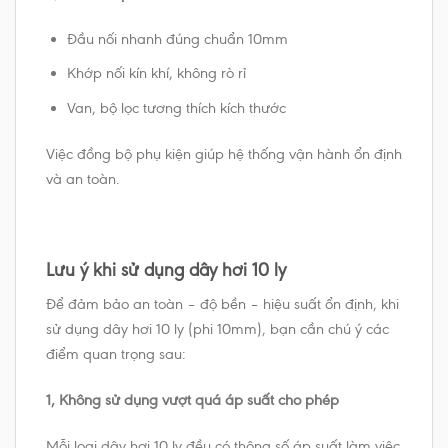
Đầu nối nhanh đúng chuẩn 10mm
Khớp nối kín khí, không rò rỉ
Van, bộ lọc tương thích kích thước
Việc đồng bộ phụ kiện giúp hệ thống vận hành ổn định
và an toàn.
Lưu ý khi sử dụng dây hơi 10 ly
Để đảm bảo an toàn – độ bền – hiệu suất ổn định, khi
sử dụng dây hơi 10 ly (phi 10mm), bạn cần chú ý các
điểm quan trọng sau:
1, Không sử dụng vượt quá áp suất cho phép
Mỗi loại dây hơi 10 ly đều có thông số áp suất làm việc