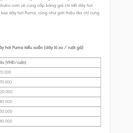
phutro.com sẽ cung cấp bảng giá chi tiết dây hơi
loại dây hơi Puma, cũng như giới thiệu địa chỉ cung
ây hơi Puma kiểu xoắn (dây lò xo / ruột gà)
hảo (VNĐ/cuộn)
20.000
270.000
320.000
380.000
450.000
580.000