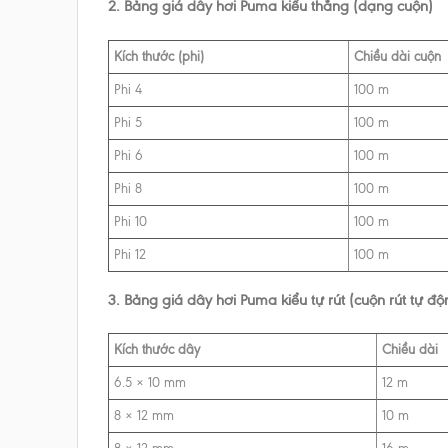
2. Bảng giá dây hơi Puma kiểu thẳng (dạng cuộn)
Kích thước (phi)
Chiều dài cuộn
Phi 4
100 m
Phi 5
100 m
Phi 6
100 m
Phi 8
100 m
Phi 10
100 m
Phi 12
100 m
3. Bảng giá dây hơi Puma kiểu tự rút (cuộn rút tự độ
Kích thước dây
Chiều dài
6.5 × 10 mm
12 m
8 × 12 mm
10 m