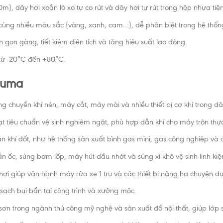
 dây hơi xoắn lò xo tự co rút và dây hơi tự rút trong hộp nhựa tiệ
… cùng nhiều màu sắc (vàng, xanh, cam…), dễ phân biệt trong hệ thống
 gọn gàng, tiết kiệm diện tích và tăng hiệu suất lao động.
 từ -20°C đến +80°C.
 Puma
chuyền khí nén, máy cắt, máy mài và nhiều thiết bị cơ khí trong dây
t tiêu chuẩn vệ sinh nghiêm ngặt, phù hợp dẫn khí cho máy trộn th
 khí đốt, như hệ thống sản xuất bình gas mini, gas công nghiệp và cấ
ốc, súng bơm lốp, máy hút dầu nhớt và súng xì khô vệ sinh linh kiệ
hơi giúp vận hành máy rửa xe 1 trụ và các thiết bị nâng hạ chuyên d
sạch bụi bẩn tại công trình và xưởng mộc.
sơn trong ngành thủ công mỹ nghệ và sản xuất đồ nội thất, giúp lớp 