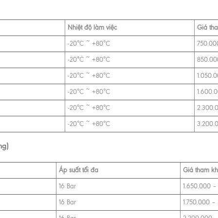
Nhiệt độ làm việc
Giá th
-20°C ~ +80°C
750.00
-20°C ~ +80°C
850.00
-20°C ~ +80°C
1.050.
-20°C ~ +80°C
1.600.
-20°C ~ +80°C
2.300.
-20°C ~ +80°C
3.200.
ng)
Áp suất tối đa
Giá tham k
16 Bar
1.650.000 –
16 Bar
1.750.000 –