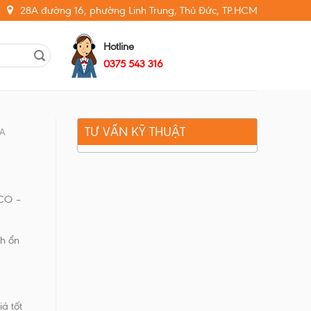
28A đường 16, phường Linh Trung, Thủ Đức, TP.HCM
Hotline
0375 543 316
TƯ VẤN KỸ THUẬT
MA
 CO –
nh ổn
á tốt