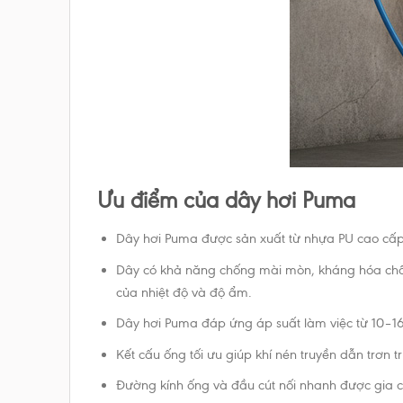
Ưu điểm của dây hơi Puma
Dây hơi Puma được sản xuất từ nhựa PU cao cấp 
Dây có khả năng chống mài mòn, kháng hóa chấ
của nhiệt độ và độ ẩm.
Dây hơi Puma đáp ứng áp suất làm việc từ 10–16 
Kết cấu ống tối ưu giúp khí nén truyền dẫn trơn tr
Đường kính ống và đầu cút nối nhanh được gia công