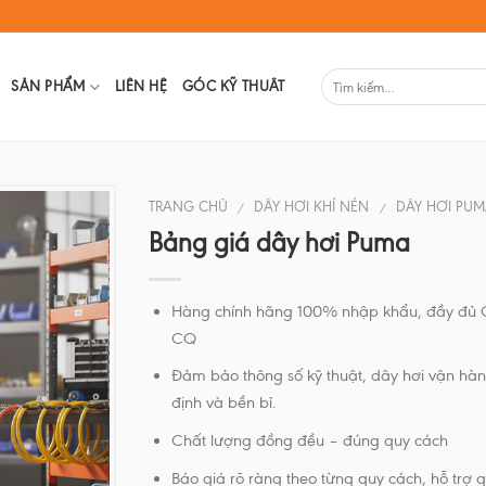
SẢN PHẨM
LIÊN HỆ
GÓC KỸ THUÂT
TRANG CHỦ
DÂY HƠI KHÍ NÉN
DÂY HƠI PU
/
/
Bảng giá dây hơi Puma
Hàng chính hãng 100% nhập khẩu, đầy đủ
CQ
Đảm bảo thông số kỹ thuật, dây hơi vận hà
định và bền bỉ.
Chất lượng đồng đều – đúng quy cách
Báo giá rõ ràng theo từng quy cách, hỗ trợ gi