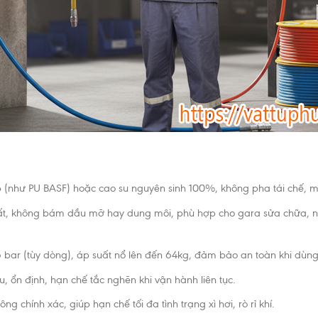
(như PU BASF) hoặc cao su nguyên sinh 100%, không pha tái chế, ma
t, không bám dầu mỡ hay dung môi, phù hợp cho gara sửa chữa, nhà
bar (tùy dòng), áp suất nổ lên đến 64kg, đảm bảo an toàn khi dùng 
u, ổn định, hạn chế tắc nghẽn khi vận hành liên tục.
 chính xác, giúp hạn chế tối đa tình trạng xì hơi, rò rỉ khí.