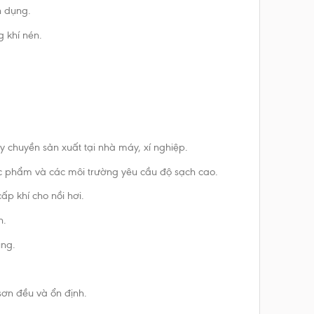
n dụng.
 khí nén.
 chuyền sản xuất tại nhà máy, xí nghiệp.
ực phẩm và các môi trường yêu cầu độ sạch cao.
p khí cho nồi hơi.
n.
ụng.
sơn đều và ổn định.