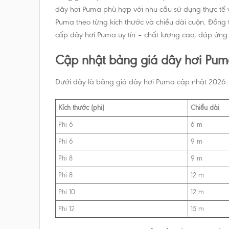
dây hơi Puma phù hợp với nhu cầu sử dụng thực tế và
Puma theo từng kích thước và chiều dài cuộn. Đồng t
cấp dây hơi Puma uy tín – chất lượng cao, đáp ứng
Cập nhật bảng giá dây hơi Pum
Dưới đây là bảng giá dây hơi Puma cập nhật 2026. G
Kích thước (phi)
Chiều dài
Phi 6
6 m
Phi 6
9 m
Phi 8
9 m
Phi 8
12 m
Phi 10
12 m
Phi 12
15 m