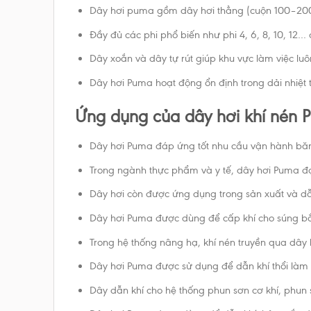
Dây hơi puma gồm dây hơi thẳng (cuộn 100–200m),
Đầy đủ các phi phổ biến như phi 4, 6, 8, 10, 12
Dây xoắn và dây tự rút giúp khu vực làm việc luôn
Dây hơi Puma hoạt động ổn định trong dải nhiệt
Ứng dụng của dây hơi khí nén
Dây hơi Puma đáp ứng tốt nhu cầu vận hành băng 
Trong ngành thực phẩm và y tế, dây hơi Puma đạ
Dây hơi còn được ứng dụng trong sản xuất và dẫn
Dây hơi Puma được dùng để cấp khí cho súng bắn 
Trong hệ thống nâng hạ, khí nén truyền qua dây 
Dây hơi Puma được sử dụng để dẫn khí thổi làm 
Dây dẫn khí cho hệ thống phun sơn cơ khí, phun 