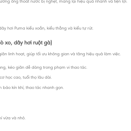
ờng ống thoát nước bị nghẹt, mang lại hiệu quả nhanh và tiện lợi.
ây hơi Puma kiểu xoắn, kiểu thẳng và kiểu tự rút.
ò xo, dây hơi ruột gà)
iãn linh hoạt, giúp tối ưu không gian và tăng hiệu quả làm việc.
dụng, kéo giãn dễ dàng trong phạm vi thao tác.
 học cao, tuổi thọ lâu dài.
 bảo kín khí, thao tác nhanh gọn.
í vừa và nhỏ.