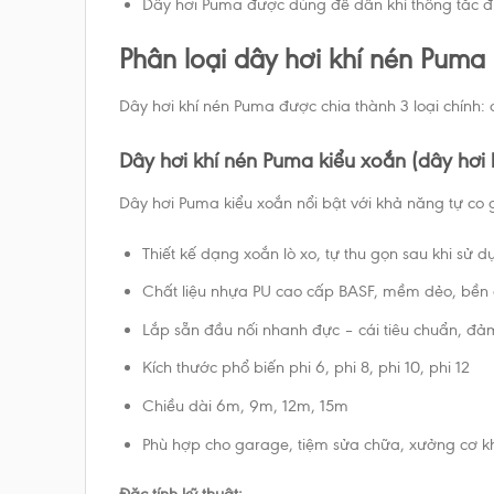
Dây hơi Puma được dùng để dẫn khí thông tắc đư
Phân loại dây hơi khí nén Puma
Dây hơi khí nén Puma được chia thành 3 loại chính: d
Dây hơi khí nén Puma kiểu xoắn (dây hơi l
Dây hơi Puma kiểu xoắn nổi bật với khả năng tự co g
Thiết kế dạng xoắn lò xo, tự thu gọn sau khi sử 
Chất liệu nhựa PU cao cấp BASF, mềm dẻo, bền cơ
Lắp sẵn đầu nối nhanh đực – cái tiêu chuẩn, đảm
Kích thước phổ biến phi 6, phi 8, phi 10, phi 12
Chiều dài 6m, 9m, 12m, 15m
Phù hợp cho garage, tiệm sửa chữa, xưởng cơ kh