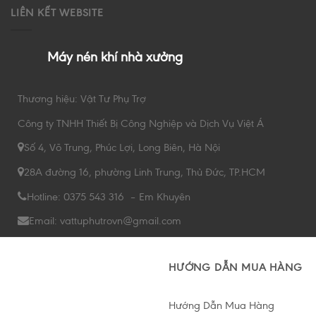
LIÊN KẾT WEBSITE
Máy nén khí nhà xưởng
Thương hiệu: Vật Tư Phụ Trợ
Công ty TNHH Thiết Bị Công Nghiệp và Dịch Vụ Việt Á
Số 4, Võ Trung, Phúc Lợi, Long Biên, Hà Nội
28A đường 16, phường Linh Trung, Thủ Đức, TP.HCM
Hotline: 0375 543 316 – Em Khuyên
Email: vattuphutrovn@gmail.com
HƯỚNG DẪN MUA HÀNG
Hướng Dẫn Mua Hàng