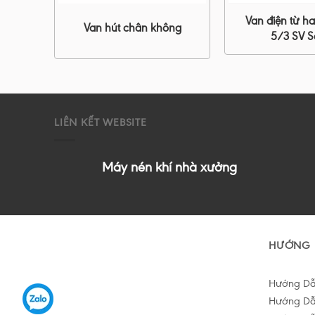
 đồng
Van điện từ ha
Van hút chân không
5/3 SV Se
LIÊN KẾT WEBSITE
Máy nén khí nhà xưởng
HƯỚNG 
Hướng D
Hướng Dẫ