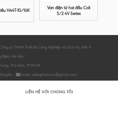
Van điện từ hai đầu Coli
iều H44T-10/16K
5/2 4V Series
Công ty TNHH Thiết Bị Công Nghiệp và Dịch Vụ Việt Á
g Biên, Hà Nội
Trung, Thủ Đức, TP.HCM
 Khuyên
Email: vattuphutrovn@gmail.com
LIÊN HỆ VỚI CHÚNG TÔI