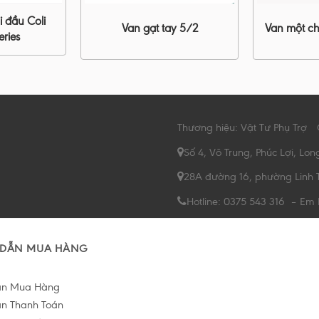
i đầu Coli
Van gạt tay 5/2
Van một ch
ries
Thương hiệu: Vật Tư Phụ Trợ
Số 4, Võ Trung, Phúc Lợi, Lon
28A đường 16, phường Linh 
Hotline: 0375 543 316 – Em
DẪN MUA HÀNG
ẫn Mua Hàng
n Thanh Toán