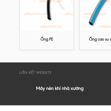
 đen
Ống PE
Ống cao su 
LIÊN KẾT WEBSITE
Máy nén khí nhà xưởng