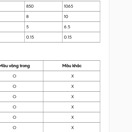
850
1065
8
10
5
6.5
0.15
0.15
Màu vàng trong
Màu khác
O
X
O
X
O
X
O
X
O
X
O
X