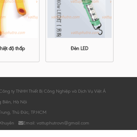
iệt độ thấp
Đèn LED
Công ty TNHH Thiết Bị Công Nghiệp và Dịch Vụ Việt Á
g Biên, Hà Nội
Trung, Thủ Đức, TP.HCM
 Khuyên
Email: vattuphutrovn@gmail.com