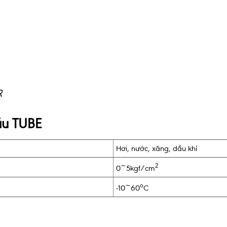
R
ầu TUBE
Hơi, nước, xăng, dầu khí
2
0~5kgf/cm
o
-10~60
C