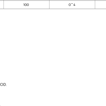
100
0~4
COD.