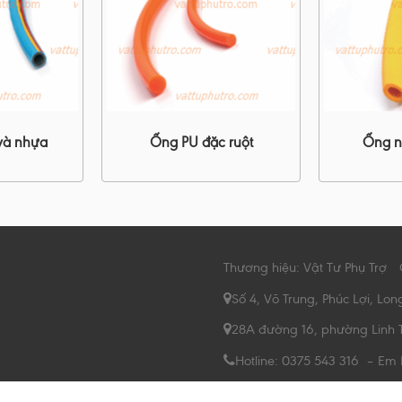
và nhựa
Ống PU đặc ruột
Ống nh
Thương hiệu: Vật Tư Phụ Trợ
Số 4, Võ Trung, Phúc Lợi, Lon
28A đường 16, phường Linh 
Hotline: 0375 543 316 – Em