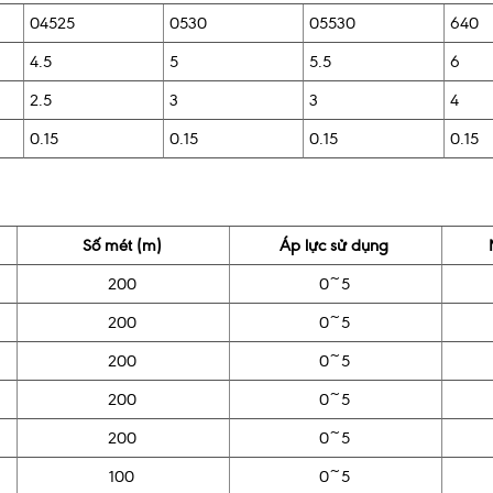
04525
0530
05530
640
4.5
5
5.5
6
2.5
3
3
4
0.15
0.15
0.15
0.15
Số mét (m)
Áp lực sử dụng
200
0~5
200
0~5
200
0~5
200
0~5
200
0~5
100
0~5