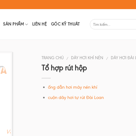
SẢN PHẨM
LIÊN HỆ
GÓC KỸ THUÂT
TRANG CHỦ
DÂY HƠI KHÍ NÉN
DÂY HƠI ĐÀI
/
/
Tổ hợp rút hộp
ống dẫn hơi máy nén khí
cuộn dây hơi tự rút Đài Loan