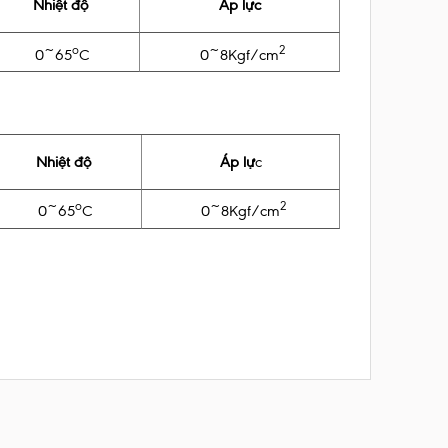
Nhiệt độ
Áp lực
o
2
0~65
C
0~8Kgf/cm
Nhiệt độ
Áp lự
c
o
2
0~65
C
0~8Kgf/cm