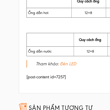
Quy cách ống
Ống dẫn hơi
12×8
Quy cách ống
Ống dẫn nước
12×8
Tham khảo:
Đèn LED
[post-content id=7257]
SẢN PHẨM TƯƠNG TỰ