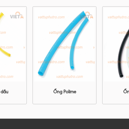
 dầu
Ống Polime
Ốn