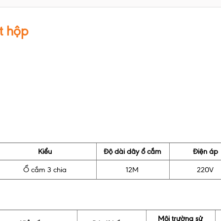
t hộp
Kiểu
Độ dài dây ổ cắm
Điện áp
Ổ cắm 3 chia
12M
220V
Môi trường sử