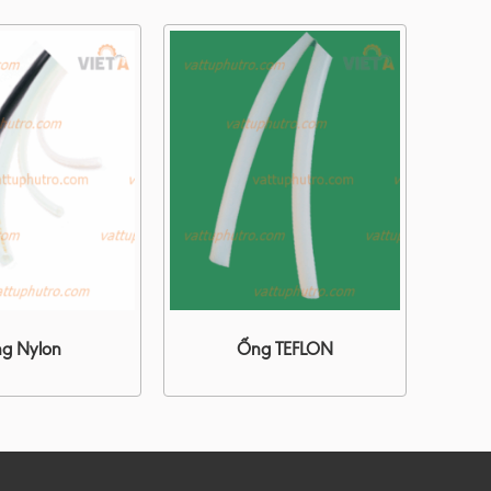
g Nylon
Ống TEFLON