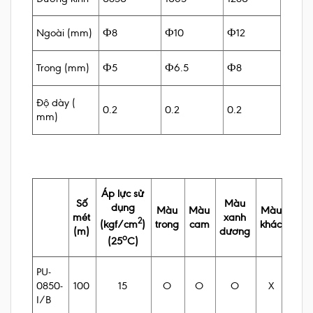
Ngoài (mm)
Ф8
Ф10
Ф12
Trong (mm)
Ф5
Ф6.5
Ф8
Độ dày (
0.2
0.2
0.2
mm)
Áp lực sử
Số
Màu
dụng
Màu
Màu
Màu
mét
xanh
2
trong
cam
khác
(kgf/cm
)
(m)
dương
o
(25
C)
PU-
0850-
15
O
O
O
X
100
I/B