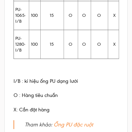
PU-
100
15
O
O
O
1065-
X
I/B
PU-
100
15
O
O
O
1280-
X
I/B
I/B : kí hiệu ống PU dạng lưới
O : Hàng tiêu chuẩn
X: Cần đặt hàng
Tham khảo:
Ống PU đặc ruột