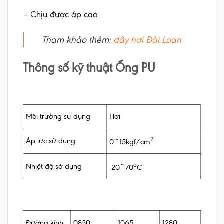
– Chịu được áp cao
Tham khảo thêm:
dây hơi Đài Loan
Thông số kỹ thuật Ống PU
Môi trường sử dụng
Hơi
2
Áp lực sử dụng
0~15kgf/cm
o
Nhiệt độ sở dụng
-20~70
C
Đường kính
0850
1065
1280