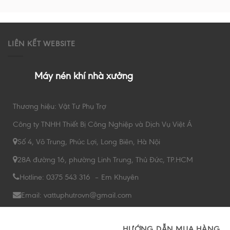
LIÊN KẾT WEBSITE
Máy nén khí nhà xưởng
Thương hiệu: Vật Tư Phụ Trợ
Công ty TNHH Thiết Bị Công Nghiệp và Dịch Vụ Việt Á
Số 4, Võ Trung, Phúc Lợi, Long Biên, Hà Nội
28A đường 16, phường Linh Trung, Thủ Đức, TP.HCM
Hotline: 0375 543 316 – Em Khuyên
Email: vattuphutrovn@gmail.com
HƯỚNG DẪN MUA HÀNG