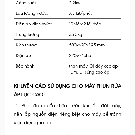
Công suất:
2.2kw
Lưu lượng nước:
7.3 Lít/phút
Điện áp định mức:
10Mét/2 lõi thép
Trọng lượng:
35.5kg
Kích thước:
580x420x395 mm
Điện áp:
220V/1pha
Bảo hành:
thân máy, 01 dây cao áp
10m, 01 súng cao áp
KHUYÊN CÁO SỬ DỤNG CHO MÁY PHUN RỨA
ÁP LỰC CAO:
1. Phải đo nguồn điện trước khi lắp đặt máy,
nên lắp nguồn điện riêng biệt cho máy để tránh
việc điện quá tải.