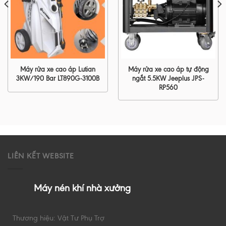
Máy rửa xe cao áp Lutian
Máy rửa xe cao áp tự động
3KW/190 Bar LT890G-3100B
ngắt 5.5KW Jeeplus JPS-
RP560
LIÊN KẾT WEBSITE
Máy nén khí nhà xưởng
Thương hiệu: Vật Tư Phụ Trợ