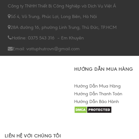
Công ty TNHH Thiết Bị Công Nghiệp và Dịch Vụ Việt Á
Số 4, Võ Trung, Phúc Lợi, Long Biên, Hà Nội
28A đường 16, phường Linh Trung, Thủ Đức, TP.HCM
Hotline: 0375 543 316 – Em Khuyên
Email: vattuphutrovn@gmail.com
HƯỚNG DẪN MUA HÀNG
Hướng Dẫn Mua Hàng
Hướng Dẫn Thanh Toán
Hướng Dẫn Bảo Hành
Hỗ trợ tư vấn Online
LIÊN HỆ VỚI CHÚNG TÔI