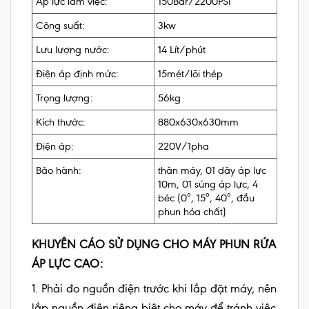
Áp lực làm việc:
150Bar/2200PSI
Công suất:
3kw
Lưu lượng nước:
14 Lít/phút
Điện áp định mức:
15mét/lõi thép
Trọng lượng:
56kg
Kích thước:
880x630x630mm
Điện áp:
220V/1pha
Bảo hành:
thân máy, 01 dây áp lực
10m, 01 súng áp lực, 4
béc (0º, 15º, 40º, đầu
phun hóa chất)
KHUYÊN CÁO SỬ DỤNG CHO MÁY PHUN RỨA
ÁP LỰC CAO:
1. Phải đo nguồn điện trước khi lắp đặt máy, nên
lắp nguồn điện riêng biệt cho máy để tránh việc