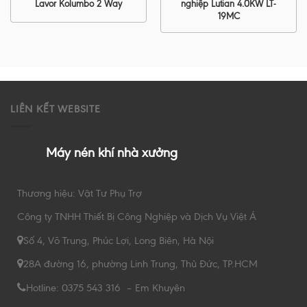
Lavor Kolumbo 2 Way
nghiệp Lutian 4.0KW LT-
19MC
LIÊN KẾT WEBSITE
Máy nén khí nhà xưởng
Thương hiệu: Vật Tư Phụ Trợ
Công ty TNHH Thiết Bị Công Nghiệp và Dịch Vụ Việt Á
Số 4, Võ Trung, Phúc Lợi, Long Biên, Hà Nội
28A đường 16, phường Linh Trung, Thủ Đức, TP.HCM
Hotline: 0375 543 316 – Em Khuyên