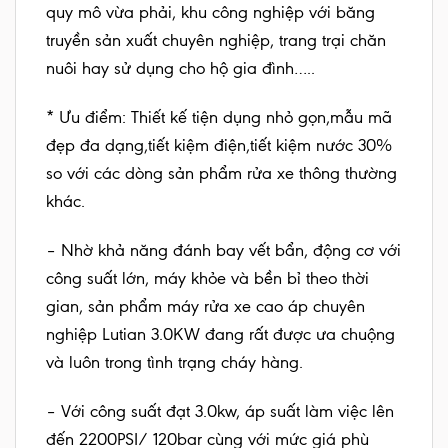
quy mô vừa phải, khu công nghiệp với băng
truyền sản xuất chuyên nghiệp, trang trại chăn
nuôi hay sử dụng cho hộ gia đình…..
* Ưu điểm: Thiết kế tiện dụng nhỏ gọn,mẫu mã
đẹp đa dạng,tiết kiệm điện,tiết kiệm nước 30%
so với các dòng sản phẩm rửa xe thông thường
khác.
– Nhờ khả năng đánh bay vết bẩn, động cơ với
công suất lớn, máy khỏe và bền bỉ theo thời
gian, sản phẩm máy rửa xe cao áp chuyên
nghiệp Lutian 3.0KW đang rất được ưa chuộng
và luôn trong tình trạng cháy hàng.
– Với công suất đạt 3.0kw, áp suất làm việc lên
đến 2200PSI/ 120bar cùng với mức giá phù