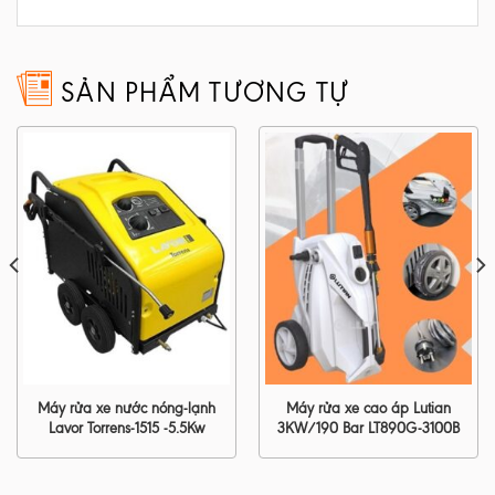
SẢN PHẨM TƯƠNG TỰ
Máy rửa xe nước nóng-lạnh
Máy rửa xe cao áp Lutian
Lavor Torrens-1515 -5.5Kw
3KW/190 Bar LT890G-3100B