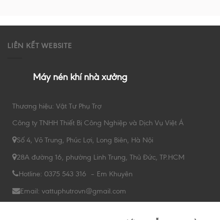
LIÊN KẾT WEBSITE
Máy nén khí nhà xưởng
Thương hiệu: Vật Tư Phụ Trợ
Công ty TNHH Thiết Bị Công Nghiệp và Dịch Vụ Việt Á
Số 4, Võ Trung, Phúc Lợi, Long Biên, Hà Nội
28A đường 16, phường Linh Trung, Thủ Đức, TP.HCM
Hotline: 0375 543 316 – Em Khuyên
Email: vattuphutrovn@gmail.com