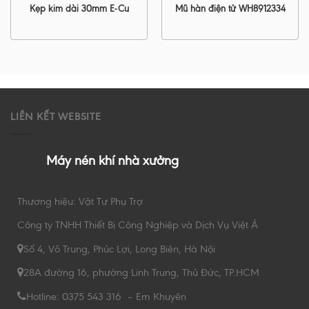
Kẹp kim dài 30mm E-Cu
Mũ hàn điện tử WH8912334
LIÊN KẾT WEBSITE
Máy nén khí nhà xưởng
Thương hiệu: Vật Tư Phụ Trợ
Công ty TNHH Thiết Bị Công Nghiệp và Dịch Vụ Việt Á
Số 4, Võ Trung, Phúc Lợi, Long Biên, Hà Nội
28A đường 16, phường Linh Trung, Thủ Đức, TP.HCM
Hotline: 0375 543 316 – Em Khuyên