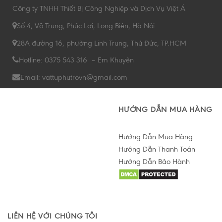
Công ty TNHH Thiết Bị Công Nghiệp và Dịch Vụ Việt Á
Số 4, Võ Trung, Phúc Lợi, Long Biên, Hà Nội
28A đường 16, phường Linh Trung, Thủ Đức, TP.HCM
Hotline: 0375 543 316 – Em Khuyên
Email: vattuphutrovn@gmail.com
HƯỚNG DẪN MUA HÀNG
Hướng Dẫn Mua Hàng
Hướng Dẫn Thanh Toán
Hướng Dẫn Bảo Hành
Hỗ trợ tư vấn Online
LIÊN HỆ VỚI CHÚNG TÔI