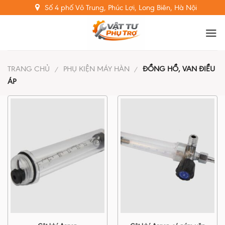
Skip
Số 4 phố Võ Trung, Phúc Lợi, Long Biên, Hà Nội
to
content
TRANG CHỦ
PHỤ KIỆN MÁY HÀN
ĐỒNG HỒ, VAN ĐIỀU
/
/
ÁP