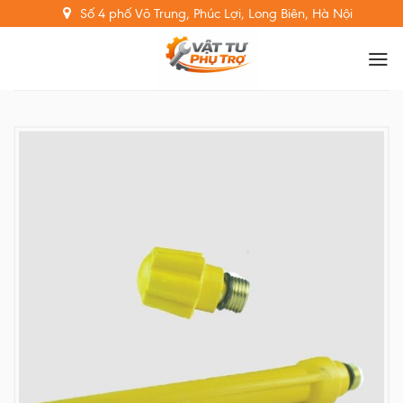
Skip
Số 4 phố Võ Trung, Phúc Lợi, Long Biên, Hà Nội
to
content