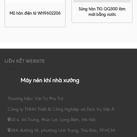
Súng hàn TIG QQ300 làm
Mũ hàn điện tử WH9602206
mát bằng nước
LIÊN KẾT WEBSITE
Máy nén khí nhà xưởng
Thương hiệu: Vật Tư Phụ Trợ
Công ty TNHH Thiết Bị Công Nghiệp và Dịch Vụ Việt Á
Số 4, Võ Trung, Phúc Lợi, Long Biên, Hà Nội
28A đường 16, phường Linh Trung, Thủ Đức, TP.HCM