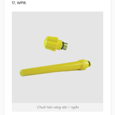
17, WP18.
Chuôi hàn vàng dài / ngắn