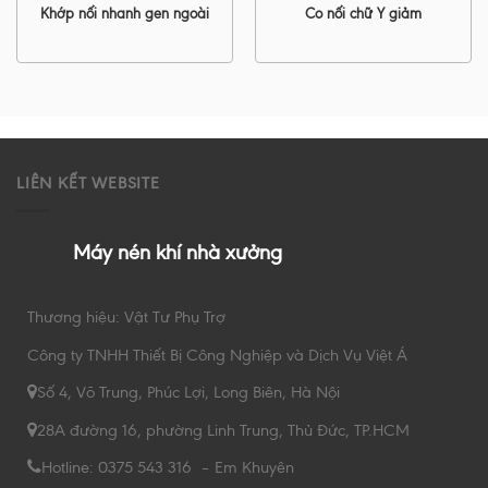
Khớp nối nhanh gen ngoài
Co nối chữ Y giảm
LIÊN KẾT WEBSITE
Máy nén khí nhà xưởng
Thương hiệu: Vật Tư Phụ Trợ
Công ty TNHH Thiết Bị Công Nghiệp và Dịch Vụ Việt Á
Số 4, Võ Trung, Phúc Lợi, Long Biên, Hà Nội
28A đường 16, phường Linh Trung, Thủ Đức, TP.HCM
Hotline: 0375 543 316 – Em Khuyên