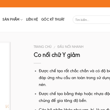
SẢN PHẨM
LIÊN HỆ
GÓC KỸ THUÂT
TRANG CHỦ
ĐẦU NỐI NHANH
/
Co nối chữ Y giảm
Được chế tạo rất chắc chắn và có độ 
đáp ứng nhu cầu an toàn trong sử dụn
nén.
Được chế tạo bằng thép hoặc nhựa đặ
chủng để gia tăng độ bền.
Các bộ phận khác như van, bi, lò xo đ