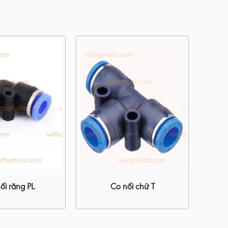
ối răng PL
Co nối chữ T