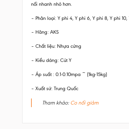
nối nhanh nhỏ hơn.
– Phân loại: Y phi 4, Y phi 6, Y phi 8, Y phi 10, 
– Hãng: AKS
– Chất liệu: Nhựa cứng
– Kiểu dáng: Cút Y
– Áp suất : 0.1-0.10mpa ~ (1kg-15kg)
– Xuất sứ: Trung Quốc
Tham khảo:
Co nối giảm