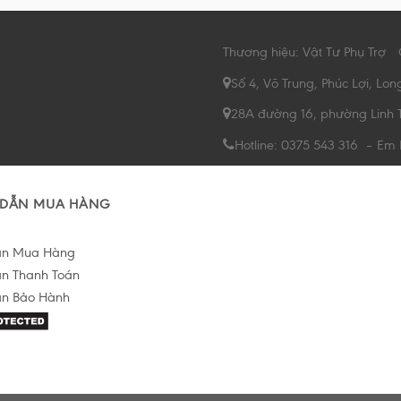
Thương hiệu: Vật Tư Phụ Trợ
Số 4, Võ Trung, Phúc Lợi, Lon
28A đường 16, phường Linh 
Hotline: 0375 543 316 – Em
DẪN MUA HÀNG
ẫn Mua Hàng
n Thanh Toán
n Bảo Hành