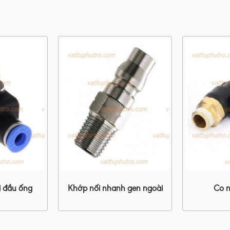
ai đầu ống
Khớp nối nhanh gen ngoài
Co n