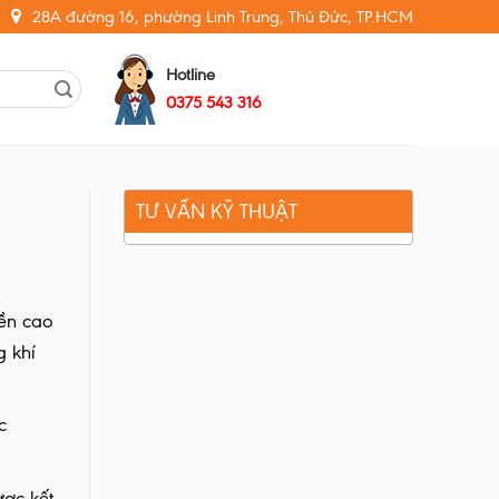
28A đường 16, phường Linh Trung, Thủ Đức, TP.HCM
Hotline
0375 543 316
TƯ VẤN KỸ THUẬT
bền cao
g khí
c
ược kết