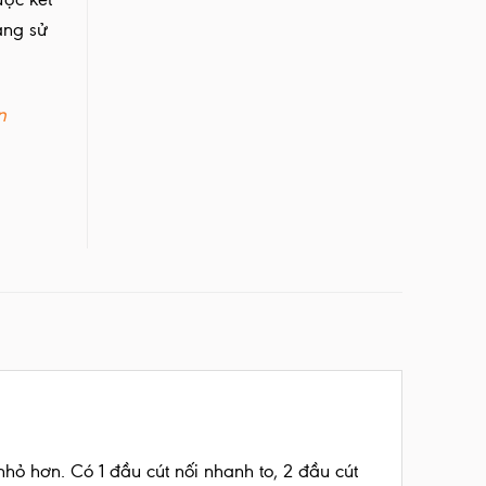
àng sử
n
ỏ hơn. Có 1 đầu cút nối nhanh to, 2 đầu cút