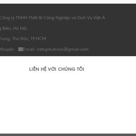
Công ty TNHH Thiết Bị Công Nghiệp và Dịch Vụ Việt Á
g Biên, Hà Nội
Trung, Thủ Đức, TP.HCM
 Khuyên
Email: vattuphutrovn@gmail.com
LIÊN HỆ VỚI CHÚNG TÔI