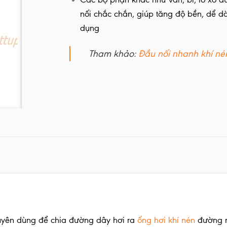
nối chắc chắn, giúp tăng độ bền, dể d
dụng
Tham khảo:
Đ
ầu nối nhanh khí né
huyên dùng để chia đường dây hơi ra
ống hơi khí nén
đường nh