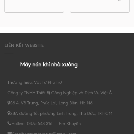
LIÊN KẾT WEBSITE
Máy nén khí nhà xưởng
Thương hiệu: Vật Tư Phụ Trợ
Công ty TNHH Thiết Bị Công Nghiệp và Dịch Vụ Việt Á
Số 4, Võ Trung, Phúc Lợi, Long Biên, Hà Nội
28A đường 16, phường Linh Trung, Thủ Đức, TP.HCM
Hotline: 0375 543 316 – Em Khuyên
Email: vattuphutrovn@gmail.com