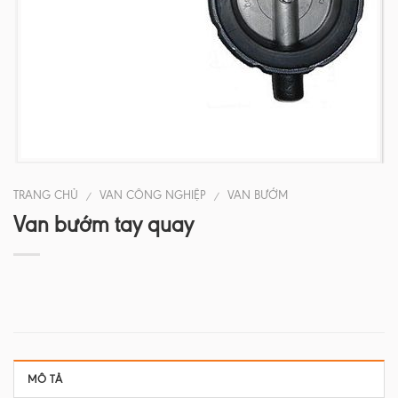
TRANG CHỦ
VAN CÔNG NGHIỆP
VAN BƯỚM
/
/
Van bướm tay quay
MÔ TẢ