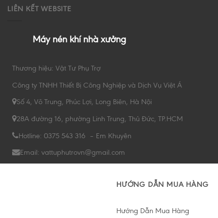
LIÊN KẾT WEBSITE
Máy nén khí nhà xưởng
Thương hiệu: Vật Tư Phụ Trợ
Công ty TNHH Thiết Bị Công Nghiệp và Dịch Vụ Việt Á
Số 4, Võ Trung, Phúc Lợi, Long Biên, Hà Nội
28A đường 16, phường Linh Trung, Thủ Đức, TP.HCM
Hotline: 0375 543 316 – Em Khuyên
Email: vattuphutrovn@gmail.com
HƯỚNG DẪN MUA HÀNG
Hướng Dẫn Mua Hàng