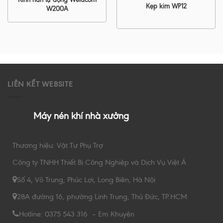
Kẹp kim WP12
W200A
LIÊN KẾT WEBSITE
Máy nén khí nhà xưởng
Thương hiệu: Vật Tư Phụ Trợ
Công ty TNHH Thiết Bị Công Nghiệp và Dịch Vụ Việt Á
Số 4, Võ Trung, Phúc Lợi, Long Biên, Hà Nội
28A đường 16, phường Linh Trung, Thủ Đức, TP.HCM
Hotline: 0375 543 316 – Em Khuyên