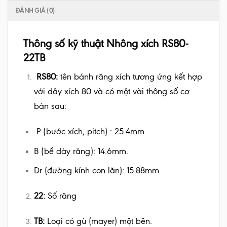
ĐÁNH GIÁ (0)
Thông số kỹ thuật Nhông xích RS80-
22TB
RS80
:
tên bánh răng xích tương ứng kết hợp
với dây xích 80 và có một vài thông số cơ
bản sau:
P (bước xích, pitch) : 25.4mm
B (bề dày răng): 14.6mm.
Dr (đường kính con lăn): 15.88mm
22
:
Số răng
TB:
Loại có gù (mayer) một bên.