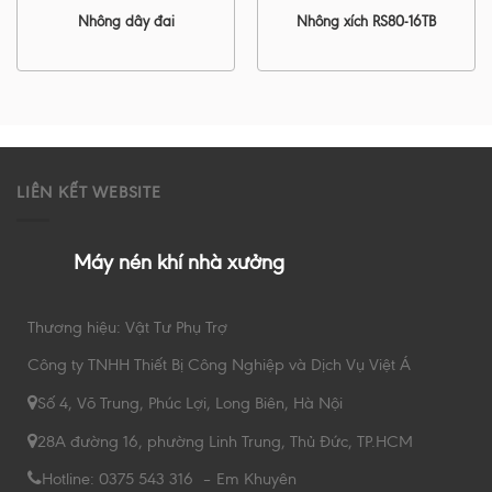
Nhông dây đai
Nhông xích RS80-16TB
LIÊN KẾT WEBSITE
Máy nén khí nhà xưởng
Thương hiệu: Vật Tư Phụ Trợ
Công ty TNHH Thiết Bị Công Nghiệp và Dịch Vụ Việt Á
Số 4, Võ Trung, Phúc Lợi, Long Biên, Hà Nội
28A đường 16, phường Linh Trung, Thủ Đức, TP.HCM
Hotline: 0375 543 316 – Em Khuyên