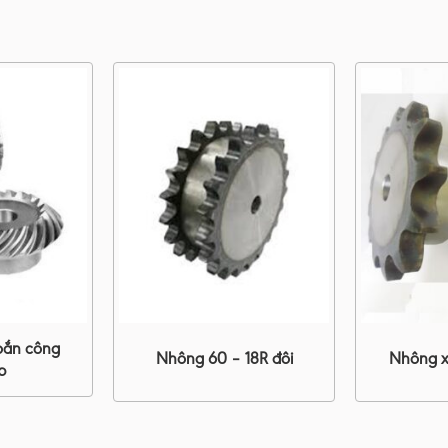
oắn công
Nhông 60 – 18R đôi
Nhông x
p