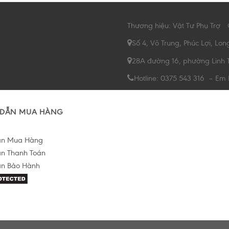
Thương hiệu: Vật Tư Phụ Trợ
Số 4, Võ Trung, Phúc Lợi, Lon
28A đường 16, phường Linh 
Hotline: 0375 543 316 – Em
DẪN MUA HÀNG
ẫn Mua Hàng
n Thanh Toán
n Bảo Hành