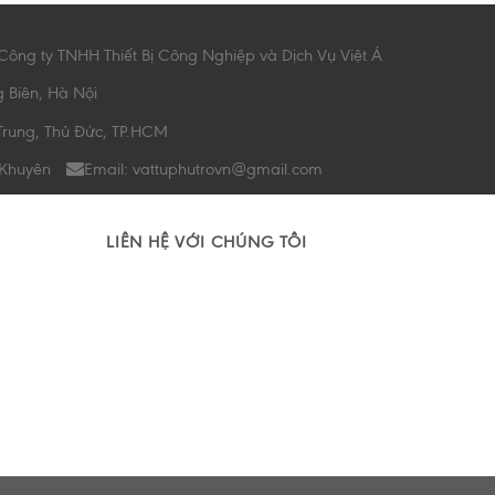
Công ty TNHH Thiết Bị Công Nghiệp và Dịch Vụ Việt Á
g Biên, Hà Nội
Trung, Thủ Đức, TP.HCM
 Khuyên
Email: vattuphutrovn@gmail.com
LIÊN HỆ VỚI CHÚNG TÔI