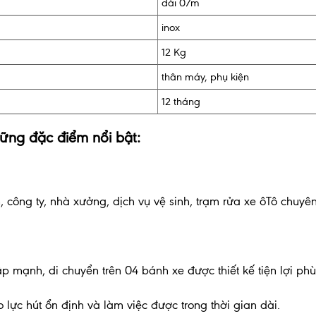
dài 07m
inox
12 Kg
thân máy, phụ kiện
12 tháng
ững đặc điểm nổi bật:
 công ty, nhà xưởng, dịch vụ vệ sinh, trạm rửa xe ôTô chuyê
p mạnh, di chuyển trên 04 bánh xe được thiết kế tiện lợi ph
lực hút ổn định và làm việc được trong thời gian dài.