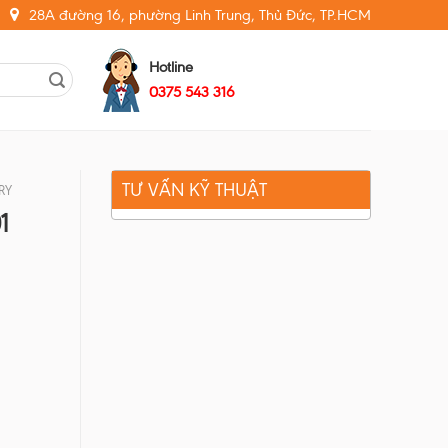
28A đường 16, phường Linh Trung, Thủ Đức, TP.HCM
Hotline
0375 543 316
TƯ VẤN KỸ THUẬT
RY
1