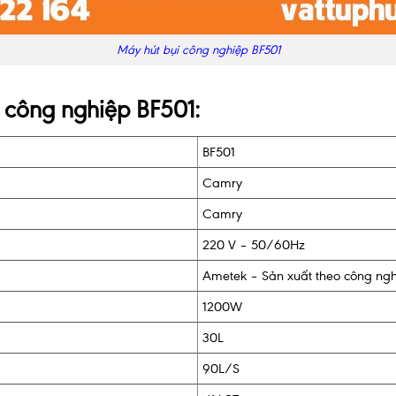
Máy hút bụi công nghiệp BF501
i công nghiệp BF501:
BF501
Camry
Camry
220 V – 50/60Hz
Ametek – Sản xuất theo công nghệ
1200W
30L
90L/S