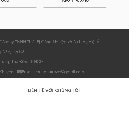
660
Yato YT-85710
Công ty TNHH Thiết Bị Công Nghiệp và Dịch Vụ Việt Á
g Biên, Hà Nội
Trung, Thủ Đức, TP.HCM
 Khuyên
Email: vattuphutrovn@gmail.com
LIÊN HỆ VỚI CHÚNG TÔI