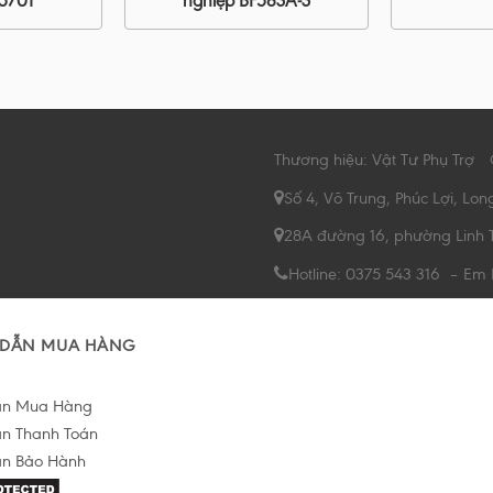
85701
nghiệp BF583A-3
Thương hiệu: Vật Tư Phụ Trợ
Số 4, Võ Trung, Phúc Lợi, Lon
28A đường 16, phường Linh 
Hotline: 0375 543 316 – Em
DẪN MUA HÀNG
ẫn Mua Hàng
n Thanh Toán
n Bảo Hành