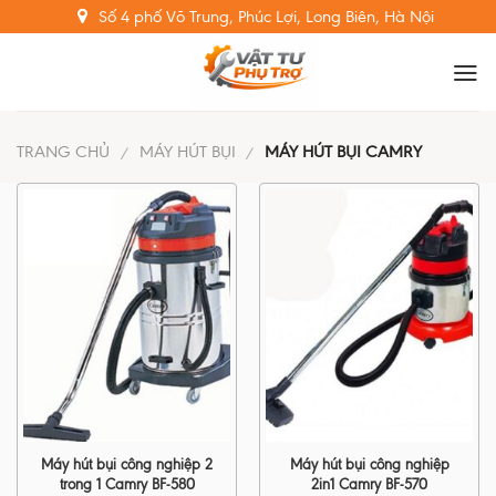
Skip
Số 4 phố Võ Trung, Phúc Lợi, Long Biên, Hà Nội
to
content
TRANG CHỦ
MÁY HÚT BỤI
MÁY HÚT BỤI CAMRY
/
/
Máy hút bụi công nghiệp 2
Máy hút bụi công nghiệp
trong 1 Camry BF-580
2in1 Camry BF-570