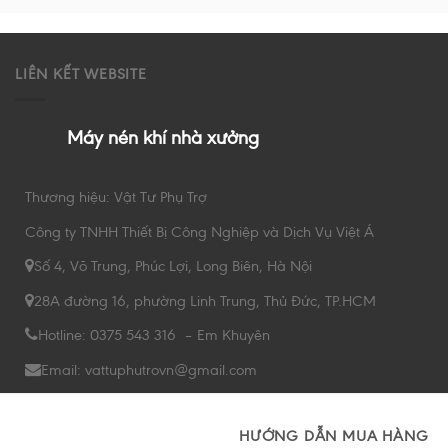
LIÊN KẾT WEBSITE
Máy nén khí nhà xưởng
Thương hiệu: Vật Tư Phụ Trợ
Công ty TNHH Thiết Bị Công Nghiệp và Dịch Vụ Việt Á
Số 4, Võ Trung, Phúc Lợi, Long Biên, Hà Nội
28A đường 16, phường Linh Trung, Thủ Đức, TP.HCM
Hotline: 0375 543 316 – Em Khuyên
Email: vattuphutrovn@gmail.com
HƯỚNG DẪN MUA HÀNG