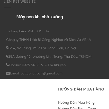
LIÊN KẾT WEBSITE
Máy nén khí nhà xưởng
Thương hiệu: Vật Tư Phụ Trợ
Công ty TNHH Thiết Bị Công Nghiệp và Dịch Vụ Việt Á
Số 4, Võ Trung, Phúc Lợi, Long Biên, Hà Nội
28A đường 16, phường Linh Trung, Thủ Đức, TP.HCM
Hotline: 0375 543 316 – Em Khuyên
Email: vattuphutrovn@gmail.com
HƯỚNG DẪN MUA HÀNG
Hướng Dẫn Mua Hàng
Hướng Dẫn Thanh Toán