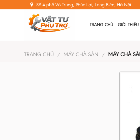
Skip
Số 4 phố Võ Trung, Phúc Lợi, Long Biên, Hà Nội
to
content
TRANG CHỦ
GIỚI THIỆU
TRANG CHỦ
MÁY CHÀ SÀN
MÁY CHÀ SÀ
/
/