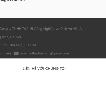
Công ty TNHH Thiết Bị Công Nghiệp và Dịch Vụ Việt Á
g Biên, Hà Nội
Trung, Thủ Đức, TP.HCM
 Khuyên
Email: vattuphutrovn@gmail.com
LIÊN HỆ VỚI CHÚNG TÔI