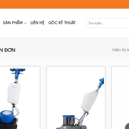
SẢN PHẨM
LIÊN HỆ
GÓC KỸ THUÂT
N ĐƠN
Hiển thị