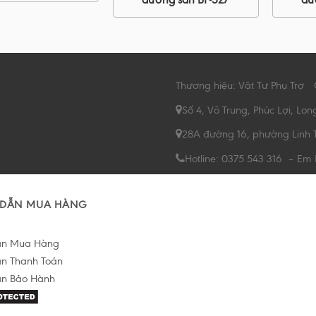
Thương hiệu: Vật Tư Phụ Trợ
Số 4, Võ Trung, Phúc Lợi, Lon
28A đường 16, phường Linh 
Hotline: 0375 543 316 – Em
DẪN MUA HÀNG
ẫn Mua Hàng
n Thanh Toán
n Bảo Hành