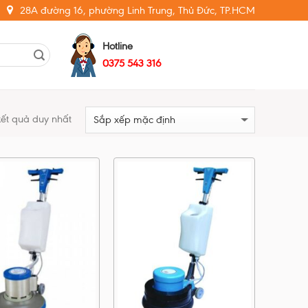
28A đường 16, phường Linh Trung, Thủ Đức, TP.HCM
Hotline
0375 543 316
 kết quả duy nhất