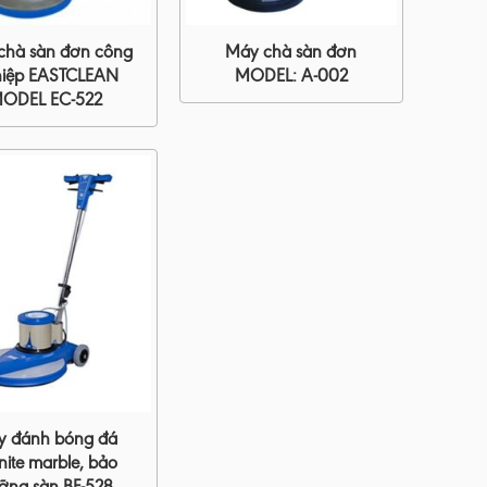
chà sàn đơn công
Máy chà sàn đơn
iệp EASTCLEAN
MODEL: A-002
ODEL EC-522
y đánh bóng đá
nite marble, bảo
ỡng sàn BF-528