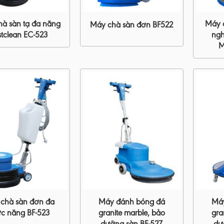
à sàn tạ đa năng
Máy 
Máy chà sàn đơn BF522
stclean EC-523
ngh
M
chà sàn đơn đa
Máy đánh bóng đá
Má
c năng BF-523
granite marble, bảo
gra
dưỡng sàn BF-527
dư