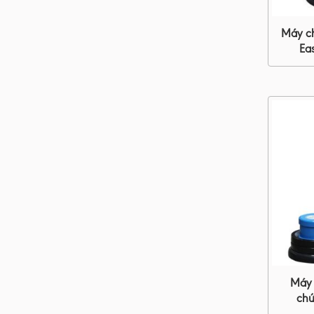
Máy ch
Ea
Máy 
chứ