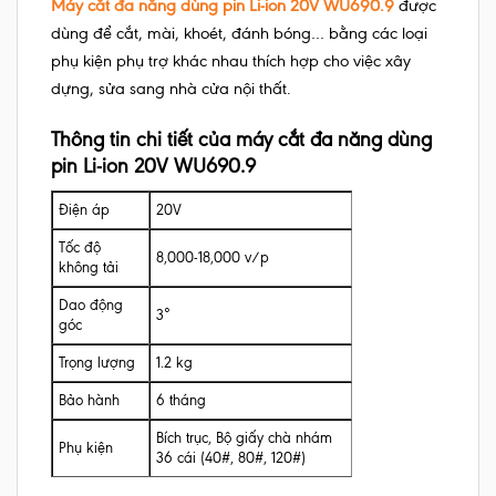
Máy cắt đa năng dùng pin Li-ion 20V WU690.9
được
dùng để cắt, mài, khoét, đánh bóng… bằng các loại
phụ kiện phụ trợ khác nhau thích hợp cho việc xây
dựng, sửa sang nhà cửa nội thất.
Thông tin chi tiết của máy cắt đa năng dùng
pin Li-ion 20V WU690.9
Điện áp
20V
Tốc độ
8,000-18,000 v/p
không tải
Dao động
3°
góc
Trọng lượng
1.2 kg
Bảo hành
6 tháng
Bích trục, Bộ giấy chà nhám
Phụ kiện
36 cái (40#, 80#, 120#)