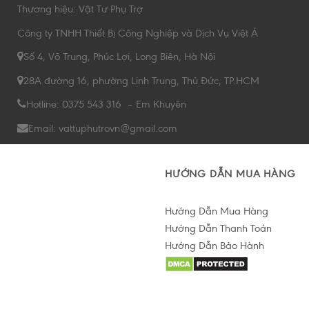
Thương hiệu: Vật Tư Phụ Trợ
Công ty TNHH Thiết Bị Công Nghiệp và Dịch Vụ Việt Á
Số 4, Võ Trung, Phúc Lợi, Long Biên, Hà Nội
28A đường 16, phường Linh Trung, Thủ Đức, TP.HCM
Hotline: 0375 543 316 – Em Khuyên
Email: vattuphutrovn@gmail.com
HƯỚNG DẪN MUA HÀNG
Hướng Dẫn Mua Hàng
Hướng Dẫn Thanh Toán
Hướng Dẫn Bảo Hành
Hỗ trợ tư vấn Online