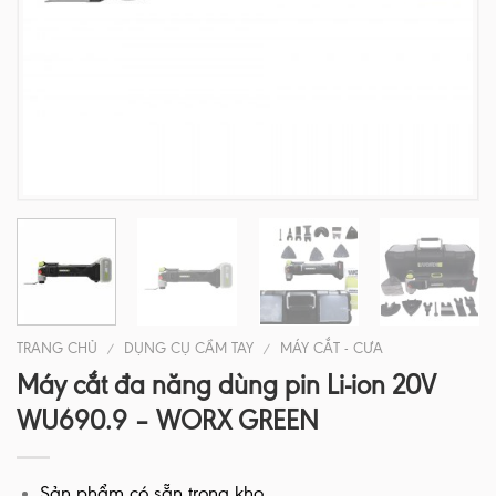
TRANG CHỦ
DỤNG CỤ CẦM TAY
MÁY CẮT - CƯA
/
/
Máy cắt đa năng dùng pin Li-ion 20V
WU690.9 – WORX GREEN
Sản phẩm có sẵn trong kho