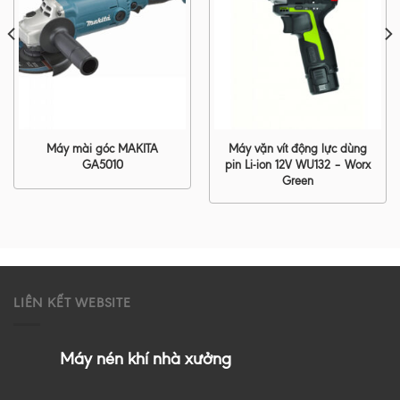
Máy mài góc MAKITA
Máy vặn vít động lực dùng
GA5010
pin Li-ion 12V WU132 – Worx
Green
LIÊN KẾT WEBSITE
Máy nén khí nhà xưởng