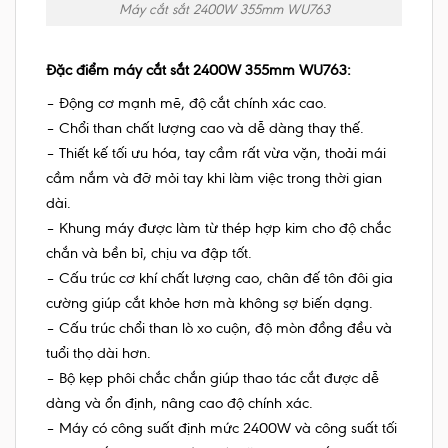
Máy cắt sắt 2400W 355mm WU763
Đặc điểm máy cắt sắt 2400W 355mm WU763:
– Động cơ mạnh mẽ, đ
ộ cắt chính xác cao.
– Chổi than chất lượng cao và dễ dàng thay thế.
– Thiết kế tối ưu hóa, tay cầm rất vừa vặn, thoải mái
cầm nắm và đỡ mỏi tay khi làm việc trong thời gian
dài.
– Khung máy được làm từ thép hợp kim cho độ chắc
chắn và bền bỉ, chịu va đập tốt.
– Cấu trúc cơ khí chất lượng cao, chân đế tôn đôi gia
cường giúp cắt khỏe hơn mà không sợ biến dạng.
– Cấu trúc chổi than lò xo cuộn, độ mòn đồng đều và
tuổi thọ dài hơn.
– Bộ kẹp phôi chắc chắn giúp thao tác cắt được dễ
dàng và ổn định, nâng cao độ chính xác.
– Máy có công suất định mức 2400W và công suất tối