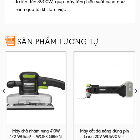
đa lên đến 3900W, giúp máy tăng hiệu suất cũng như
tránh quá tải khi làm việc..
SẢN PHẨM TƯƠNG TỰ
Máy chà nhám rung 410W
Máy cắt đa năng dùng pin
1/2 WU659 – WORX GREEN
Li-ion 20V WU690.9 –