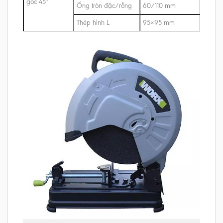
góc 45°
Ống tròn đặc/rỗng
60/110 mm
Thép hình L
95×95 mm