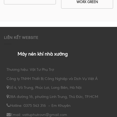
WORX GREEN
LIÊN KẾT WEBSITE
Máy nén khí nhà xưởng
Thương hiệu: Vật Tư Phụ Trợ
Công ty TNHH Thiết Bị Công Nghiệp và Dịch Vụ Việt Á
Số 4, Võ Trung, Phúc Lợi, Long Biên, Hà Nội
28A đường 16, phường Linh Trung, Thủ Đức, TP.HCM
Hotline: 0375 543 316 – Em Khuyên
Email: vattuphutrovn@gmail.com