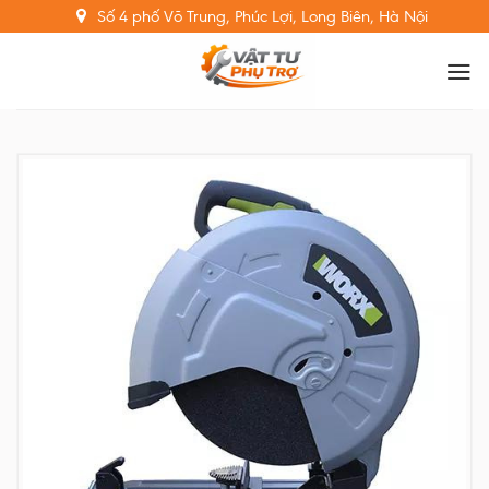
Skip
Số 4 phố Võ Trung, Phúc Lợi, Long Biên, Hà Nội
to
content