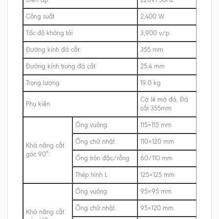
Công suất
2,400 W
Tốc độ không tải
3,900 v/p
Đường kính đá cắt
355 mm
Đường kính trong đá cắt
25.4 mm
Trọng lượng
19.0 kg
Cờ lê mở đá, Đá
Phụ kiện
cắt 355mm
Ống vuông
115×115 mm
Ống chữ nhật
110×120 mm
Khả năng cắt
góc 90°:
Ống tròn đặc/rỗng
60/110 mm
Thép hình L
125×125 mm
Ống vuông
95×95 mm
Ống chữ nhật
95×120 mm
Khả năng cắt