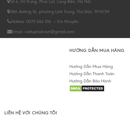
Số 4, Võ Trung, Phúc Lợi, Long Biên, Hà Nội
28A đường 16, phường Linh Trung, Thủ Đức, TP.HCM
Hotline: 0375 543 316 – Em Khuyên
Email: vattuphutrovn@gmail.com
HƯỚNG DẪN MUA HÀNG
Hướng Dẫn Mua Hàng
Hướng Dẫn Thanh Toán
Hướng Dẫn Bảo Hành
Hỗ trợ tư vấn Online
LIÊN HỆ VỚI CHÚNG TÔI