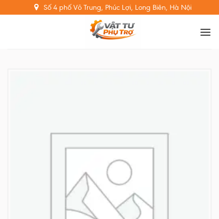
Skip
Số 4 phố Võ Trung, Phúc Lợi, Long Biên, Hà Nội
to
content