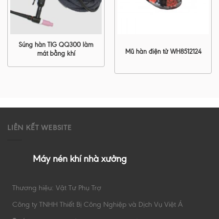
Súng hàn TIG QQ300 làm
Mũ hàn điện tử WH8512124
mát bằng khí
LIÊN KẾT WEBSITE
Máy nén khí nhà xưởng
Thương hiệu: Vật Tư Phụ Trợ
Công ty TNHH Thiết Bị Công Nghiệp và Dịch Vụ Việt Á