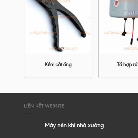
p
Kềm cắt ống
Tổ hợp rú
LIÊN KẾT WEBSITE
Máy nén khí nhà xưởng