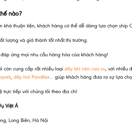
thế nào?
án khá thuận tiện, khách hàng có thể dễ dàng lựa chọn ship
 lượng và giá thành tốt nhất thị trường.
 thể đáp ứng mọi nhu cầu hàng hóa của khách hàng!
i còn cung cấp rất nhiều loại
dây khí nén cao su
, với nhiều
oyork
,
dây hơi Ponaflex
… giúp khách hàng đưa ra sự lựa chọ
ệ trực tiếp với chúng tôi theo địa chỉ:
ụ Việt Á
ồng, Long Biên, Hà Nội