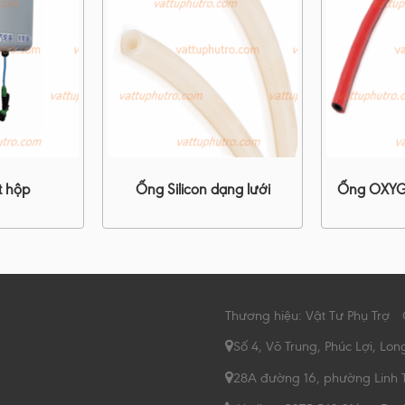
t hộp
Ống Silicon dạng lưới
Ống OXYG
Thương hiệu: Vật Tư Phụ Trợ
Số 4, Võ Trung, Phúc Lợi, Lon
28A đường 16, phường Linh 