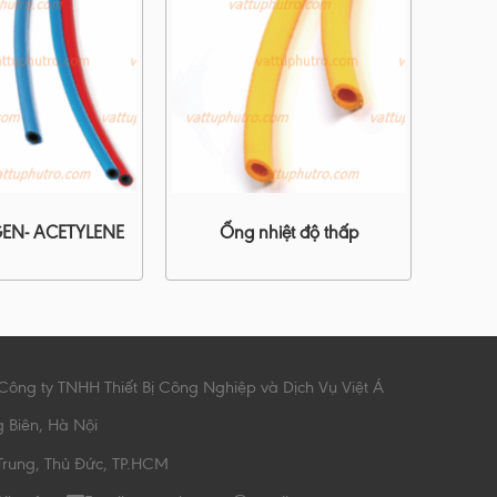
EN- ACETYLENE
Ống nhiệt độ thấp
Công ty TNHH Thiết Bị Công Nghiệp và Dịch Vụ Việt Á
g Biên, Hà Nội
Trung, Thủ Đức, TP.HCM