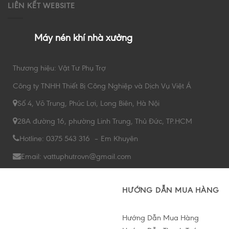
LIÊN KẾT WEBSITE
Máy nén khí nhà xưởng
Thương hiệu: Vật Tư Phụ Trợ
Công ty TNHH Thiết Bị Công Nghiệp và Dịch Vụ Việt Á
Số 4, Võ Trung, Phúc Lợi, Long Biên, Hà Nội
28A đường 16, phường Linh Trung, Thủ Đức, TP.HCM
Hotline: 0375 543 316 – Em Khuyên
Email: vattuphutrovn@gmail.com
HƯỚNG DẪN MUA HÀNG
Hướng Dẫn Mua Hàng