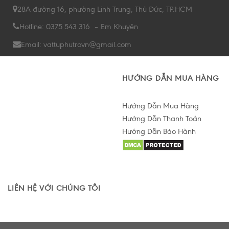
28A đường 16, phường Linh Trung, Thủ Đức, TP.HCM
Hotline: 0375 543 316 – Em Khuyên
Email: vattuphutrovn@gmail.com
HƯỚNG DẪN MUA HÀNG
Hướng Dẫn Mua Hàng
Hướng Dẫn Thanh Toán
Hướng Dẫn Bảo Hành
Hỗ trợ tư vấn Online
LIÊN HỆ VỚI CHÚNG TÔI