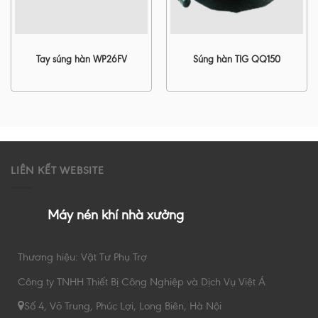
Tay súng hàn WP26FV
Súng hàn TIG QQ150
LIÊN KẾT WEBSITE
Máy nén khí nhà xưởng
Thương hiệu: Vật Tư Phụ Trợ
Công ty TNHH Thiết Bị Công Nghiệp và Dịch Vụ Việt Á
Số 4, Võ Trung, Phúc Lợi, Long Biên, Hà Nội