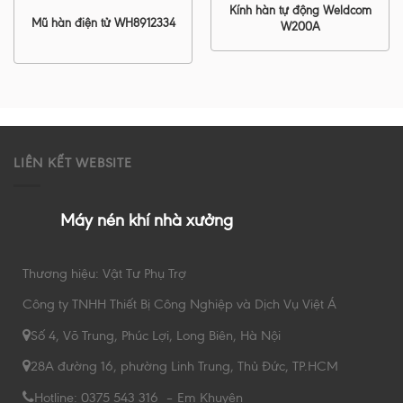
Kính hàn tự động Weldcom
Mũ hàn điện tử WH8912334
W200A
LIÊN KẾT WEBSITE
Máy nén khí nhà xưởng
Thương hiệu: Vật Tư Phụ Trợ
Công ty TNHH Thiết Bị Công Nghiệp và Dịch Vụ Việt Á
Số 4, Võ Trung, Phúc Lợi, Long Biên, Hà Nội
28A đường 16, phường Linh Trung, Thủ Đức, TP.HCM
Hotline: 0375 543 316 – Em Khuyên