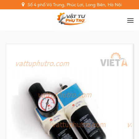
Skip
Số 4 phố Võ Trung, Phúc Lợi, Long Biên, Hà Nội
to
content