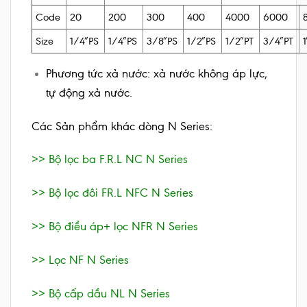
Code
20
200
300
400
4000
6000
Size
1/4″PS
1/4″PS
3/8″PS
1/2″PS
1/2″PT
3/4″PT
1
Phương tức xả nước: xả nước không áp lực,
tự động xả nước.
Các Sản phẩm khác dòng N Series:
>> Bộ lọc ba F.R.L NC N Series
>> Bộ lọc đôi FR.L NFC N Series
>> Bộ điều áp+ lọc NFR N Series
>> Lọc NF N Series
>> Bộ cấp dầu NL N Series