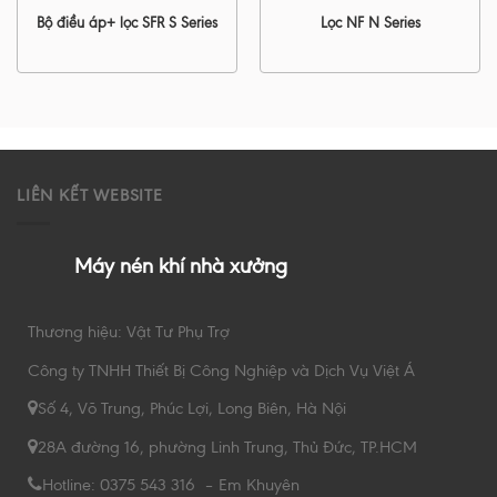
Bộ điều áp+ lọc SFR S Series
Lọc NF N Series
LIÊN KẾT WEBSITE
Máy nén khí nhà xưởng
Thương hiệu: Vật Tư Phụ Trợ
Công ty TNHH Thiết Bị Công Nghiệp và Dịch Vụ Việt Á
Số 4, Võ Trung, Phúc Lợi, Long Biên, Hà Nội
28A đường 16, phường Linh Trung, Thủ Đức, TP.HCM
Hotline: 0375 543 316 – Em Khuyên