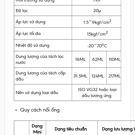
Độ lọc
20µ
2
Áp lực sử dụng
1.5~9kgf/cm
2
Áp lực tối đa
15kgf/cm
o
Nhiệt độ sử dụng
-20~70
C
Dung lượng của tách lọc
16ML
62ML
110ML
nước
Dung lượng của tách cấp
31.5ML
124ML
217ML
dầu
ISO VG32 hoặc loại
Nên sử dụng loại dầu
dầu tương ứng
Quy cách nối ống
Dạng
Dạng tiêu chuẩn
Dạng lưu lượng 
Mini