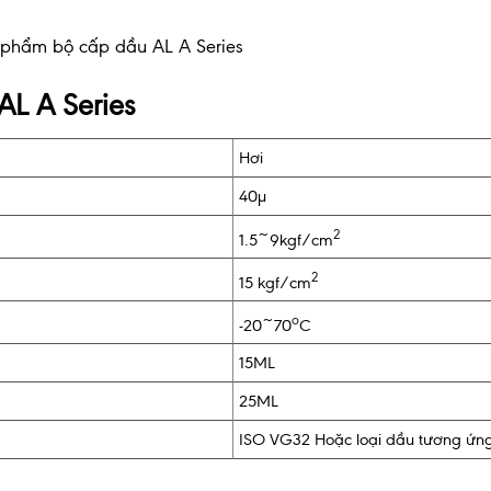
n phẩm bộ cấp dầu AL A Series
AL A Series
Hơi
40µ
2
1.5~9kgf/cm
2
15 kgf/cm
o
-20~70
C
15ML
25ML
ISO VG32 Hoặc loại dầu tương ứn