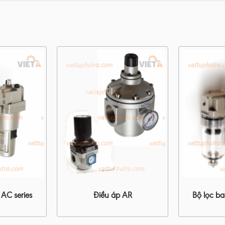
 AC series
Điều áp AR
Bộ lọc ba