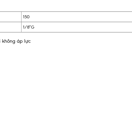
150
1/8″G
i không áp lực