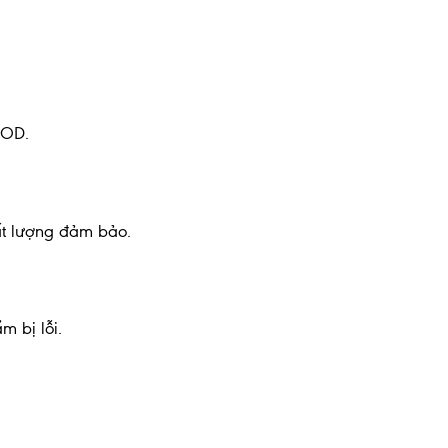
COD.
ất lượng đảm bảo.
m bị lỗi.