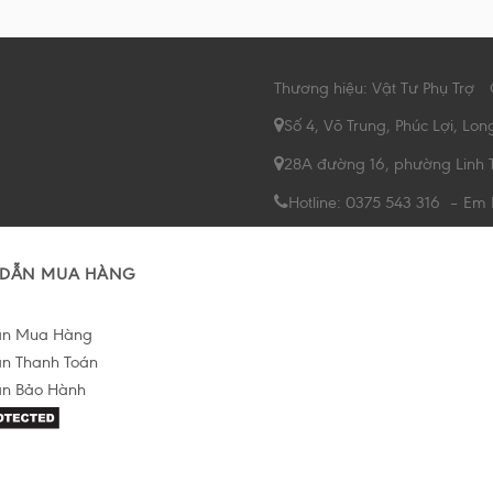
Thương hiệu: Vật Tư Phụ Trợ
Số 4, Võ Trung, Phúc Lợi, Lon
28A đường 16, phường Linh 
Hotline: 0375 543 316 – Em
DẪN MUA HÀNG
ẫn Mua Hàng
n Thanh Toán
n Bảo Hành