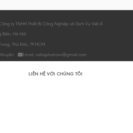
Công ty TNHH Thiết Bị Công Nghiệp và Dịch Vụ Việt Á
g Biên, Hà Nội
Trung, Thủ Đức, TP.HCM
 Khuyên
Email: vattuphutrovn@gmail.com
LIÊN HỆ VỚI CHÚNG TÔI