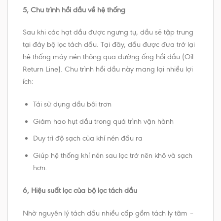
5, Chu trình hồi dầu về hệ thống
Sau khi các hạt dầu được ngưng tụ, dầu sẽ tập trung
tại đáy bộ lọc tách dầu. Tại đây, dầu được đưa trở lại
hệ thống máy nén thông qua đường ống hồi dầu (Oil
Return Line). Chu trình hồi dầu này mang lại nhiều lợi
ích:
Tái sử dụng dầu bôi trơn
Giảm hao hụt dầu trong quá trình vận hành
Duy trì độ sạch của khí nén đầu ra
Giúp hệ thống khí nén sau lọc trở nên khô và sạch
hơn.
6, Hiệu suất lọc của bộ lọc tách dầu
Nhờ nguyên lý tách dầu nhiều cấp gồm tách ly tâm –