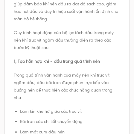
giúp đảm bảo khí nén đầu ra đạt độ sạch cao, giảm
hao hụt dầu và duy trì hiệu suất vận hành ổn định cho
toàn bộ hệ thống.
Quy trình hoạt động của bộ lọc tách dầu trong máy
nén khí trục vít ngâm dầu thường diễn ra theo các
bước kỹ thuật sau:
1, Tạo hỗn hợp khí – dầu trong quá trình nén
Trong quá trình vận hành của máy nén khí trục vít
ngâm dầu, dầu bôi trơn được phun trực tiếp vào
buồng nén để thực hiện các chức năng quan trọng
như:
Làm kín khe hở giữa các trục vít
Bôi trơn các chi tiết chuyển động
Làm mát cụm đầu nén