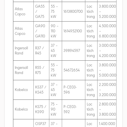
GA55
55 –
Lọc
3.800.000
Atlas
/
75
1613800700
tách
–
Copco
GA75
kW
trong
5.200.000
GA90
90 –
Lọc
4.500.000
Atlas
/
110
1614952100
tách
–
Copco
GA110
kW
trong
6.800.000
37 –
Lọc
3.000.000
Ingersoll
R37 /
45
39894597
tách
–
Rand
R45
kW
trong
4.200.000
55 –
Lọc
3.800.000
Ingersoll
R55 /
75
54672654
tách
–
Rand
R75
kW
trong
5.000.000
37 –
Lọc
2.200.000
KS37 /
P-CE03-
Kobelco
45
tách
–
KS45
596
kW
trong
3.200.000
75 –
Lọc
2.800.000
KS75 /
P-CE03-
Kobelco
90
tách
–
KS90
592
kW
trong
3.800.000
OSP37
37 –
Lọc
1.400.000