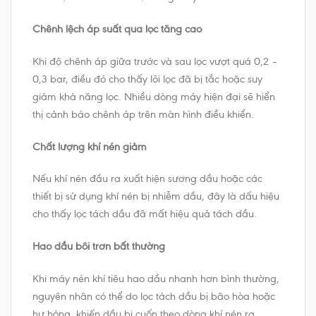
Chênh lệch áp suất qua lọc tăng cao
Khi độ chênh áp giữa trước và sau lọc vượt quá 0,2 –
0,3 bar, điều đó cho thấy lõi lọc đã bị tắc hoặc suy
giảm khả năng lọc. Nhiều dòng máy hiện đại sẽ hiển
thị cảnh báo chênh áp trên màn hình điều khiển.
Chất lượng khí nén giảm
Nếu khí nén đầu ra xuất hiện sương dầu hoặc các
thiết bị sử dụng khí nén bị nhiễm dầu, đây là dấu hiệu
cho thấy lọc tách dầu đã mất hiệu quả tách dầu.
Hao dầu bôi trơn bất thường
Khi máy nén khí tiêu hao dầu nhanh hơn bình thường,
nguyên nhân có thể do lọc tách dầu bị bão hòa hoặc
hư hỏng, khiến dầu bị cuốn theo dòng khí nén ra