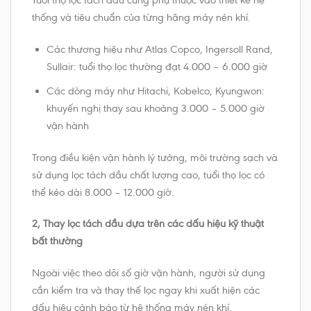
Tuổi thọ lọc tách dầu cũng phụ thuộc vào thiết kế hệ
thống và tiêu chuẩn của từng hãng máy nén khí.
Các thương hiệu như Atlas Copco, Ingersoll Rand,
Sullair: tuổi thọ lọc thường đạt 4.000 – 6.000 giờ
Các dòng máy như Hitachi, Kobelco, Kyungwon:
khuyến nghị thay sau khoảng 3.000 – 5.000 giờ
vận hành
Trong điều kiện vận hành lý tưởng, môi trường sạch và
sử dụng lọc tách dầu chất lượng cao, tuổi thọ lọc có
thể kéo dài 8.000 – 12.000 giờ.
2, Thay lọc tách dầu dựa trên các dấu hiệu kỹ thuật
bất thường
Ngoài việc theo dõi số giờ vận hành, người sử dụng
cần kiểm tra và thay thế lọc ngay khi xuất hiện các
dấu hiệu cảnh báo từ hệ thống máy nén khí.