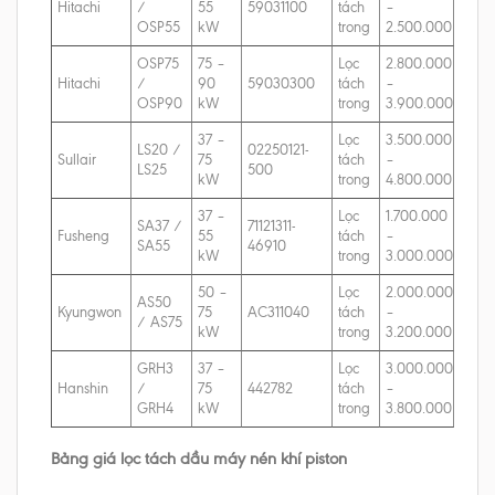
Hitachi
/
55
59031100
tách
–
OSP55
kW
trong
2.500.000
OSP75
75 –
Lọc
2.800.000
Hitachi
/
90
59030300
tách
–
OSP90
kW
trong
3.900.000
37 –
Lọc
3.500.000
LS20 /
02250121-
Sullair
75
tách
–
LS25
500
kW
trong
4.800.000
37 –
Lọc
1.700.000
SA37 /
71121311-
Fusheng
55
tách
–
SA55
46910
kW
trong
3.000.000
50 –
Lọc
2.000.000
AS50
Kyungwon
75
AC311040
tách
–
/ AS75
kW
trong
3.200.000
GRH3
37 –
Lọc
3.000.000
Hanshin
/
75
442782
tách
–
GRH4
kW
trong
3.800.000
Bảng giá lọc tách dầu máy nén khí piston