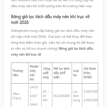
dầu máy nén khí chất lượng trên thị trường hiện nay.
Bảng giá lọc tách dầu máy nén khí trục vít
mới 2026
Vattuphutro cung cấp bảng giá lọc tách dầu máy nén
khí cập nhật mới 2026. Giá bán có thể thay đổi theo
từng thời điểm báo giá. Liên hệ với chúng tôi để được
tư vấn và hỗ trợ nhanh chóng!
Bảng giá lọc tách dầu
máy nén khí trục vít
Model
Công
Mã lọc tách
Giá tham
Thương
máy
Loại
suất
dầu phổ
khảo
hiệu
nén
lọc
máy
biến
(VNĐ)
khí
GA30
/
30 –
Lọc
3.200.000
Atlas
GA37
45
1622314000
tách
–
Copco
/
kW
trong
4.500.000
GA45