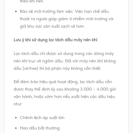
theo khí nén.
Bảo vệ môi trường làm việc: Việc hạn chế dầu
thoát ra ngoài giúp giảm ô nhiễm môi trường và
giữ khu vực sản xuất sạch sẽ hơn.
Lưu ý khi sử dụng lọc tách dầu máy nén khí
Lọc tách dầu chỉ được sử dụng trong các dòng máy
nén khí trục vít ngâm dầu. Đối với máy nén khí không
dầu (oil-free) thì bộ phận này không cần thiết.
Để đảm bảo hiệu quả hoạt động, lọc tách dầu cần
được thay thế định kỳ sau khoảng 3.000 – 4.000 giờ
vận hành, hoặc sớm hơn nếu xuất hiện các dấu hiệu
như:
Chênh lệch áp suất lớn
Hao dầu bất thường