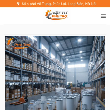
Skip
Số 4 phố Võ Trung, Phúc Lợi, Long Biên, Hà Nội
to
content