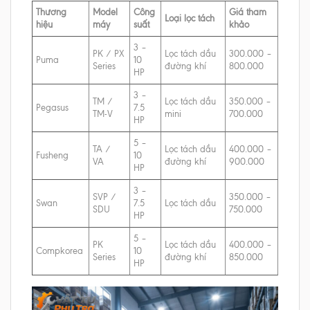
Thương
Model
Công
Giá tham
Loại lọc tách
hiệu
máy
suất
khảo
3 –
PK / PX
Lọc tách dầu
300.000 –
Puma
10
Series
đường khí
800.000
HP
3 –
TM /
Lọc tách dầu
350.000 –
Pegasus
7.5
TM-V
mini
700.000
HP
5 –
TA /
Lọc tách dầu
400.000 –
Fusheng
10
VA
đường khí
900.000
HP
3 –
SVP /
350.000 –
Swan
7.5
Lọc tách dầu
SDU
750.000
HP
5 –
PK
Lọc tách dầu
400.000 –
Compkorea
10
Series
đường khí
850.000
HP