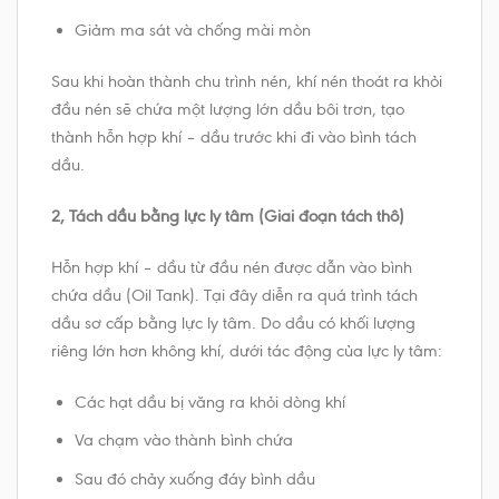
Giảm ma sát và chống mài mòn
Sau khi hoàn thành chu trình nén, khí nén thoát ra khỏi
đầu nén sẽ chứa một lượng lớn dầu bôi trơn, tạo
thành hỗn hợp khí – dầu trước khi đi vào bình tách
dầu.
2, Tách dầu bằng lực ly tâm (Giai đoạn tách thô)
Hỗn hợp khí – dầu từ đầu nén được dẫn vào bình
chứa dầu (Oil Tank). Tại đây diễn ra quá trình tách
dầu sơ cấp bằng lực ly tâm. Do dầu có khối lượng
riêng lớn hơn không khí, dưới tác động của lực ly tâm:
Các hạt dầu bị văng ra khỏi dòng khí
Va chạm vào thành bình chứa
Sau đó chảy xuống đáy bình dầu