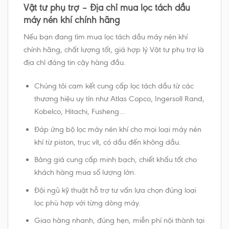
Vật tư phụ trợ – Địa chỉ mua lọc tách dầu
máy nén khí chính hãng
Nếu bạn đang tìm mua lọc tách dầu máy nén khí
chính hãng, chất lượng tốt, giá hợp lý Vật tư phụ trợ là
địa chỉ đáng tin cậy hàng đầu.
Chúng tôi cam kết cung cấp lọc tách dầu từ các
thương hiệu uy tín như Atlas Copco, Ingersoll Rand,
Kobelco, Hitachi, Fusheng…
Đáp ứng bộ lọc máy nén khí cho mọi loại máy nén
khí từ piston, trục vít, có dầu đến không dầu.
Bảng giá cung cấp minh bạch, chiết khấu tốt cho
khách hàng mua số lượng lớn.
Đội ngũ kỹ thuật hỗ trợ tư vấn lựa chọn đúng loại
lọc phù hợp với từng dòng máy.
Giao hàng nhanh, đúng hẹn, miễn phí nội thành tại