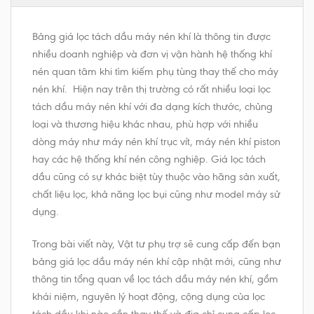
Bảng giá lọc tách dầu máy nén khí là thông tin được
nhiều doanh nghiệp và đơn vị vận hành hệ thống khí
nén quan tâm khi tìm kiếm phụ tùng thay thế cho máy
nén khí. Hiện nay trên thị trường có rất nhiều loại lọc
tách dầu máy nén khí với đa dạng kích thước, chủng
loại và thương hiệu khác nhau, phù hợp với nhiều
dòng máy như máy nén khí trục vít, máy nén khí piston
hay các hệ thống khí nén công nghiệp. Giá lọc tách
dầu cũng có sự khác biệt tùy thuộc vào hãng sản xuất,
chất liệu lọc, khả năng lọc bụi cũng như model máy sử
dụng.
Trong bài viết này, Vật tư phụ trợ sẽ cung cấp đến bạn
bảng giá lọc dầu máy nén khí cập nhật mới, cũng như
thông tin tổng quan về lọc tách dầu máy nén khí, gồm
khái niệm, nguyên lý hoạt động, cộng dụng của lọc
tách dầu,khi nào cần thay thế và địa chỉ cung cấp lọc