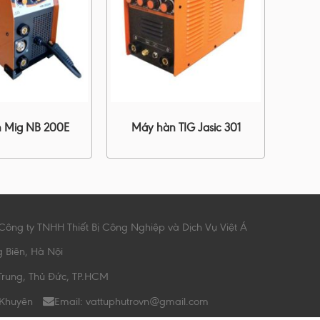
 Mig NB 200E
Máy hàn TIG Jasic 301
Công ty TNHH Thiết Bị Công Nghiệp và Dịch Vụ Việt Á
g Biên, Hà Nội
Trung, Thủ Đức, TP.HCM
 Khuyên
Email: vattuphutrovn@gmail.com