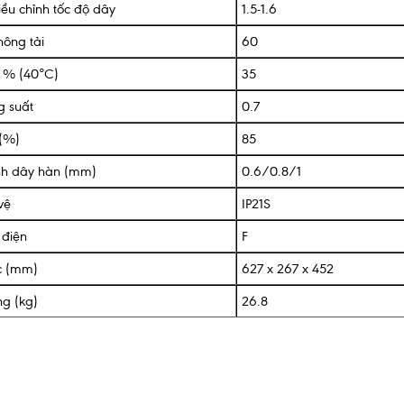
iều chỉnh tốc độ dây
1.5-1.6
hông tải
60
i % (40°C)
35
g suất
0.7
 (%)
85
nh dây hàn (mm)
0.6/0.8/1
vệ
IP21S
 điện
F
c (mm)
627 x 267 x 452
ng (kg)
26.8