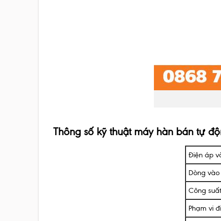
Thông số kỹ thuật máy hàn bán tự đ
Điện áp v
Dòng vào 
Công suấ
Phạm vi đ