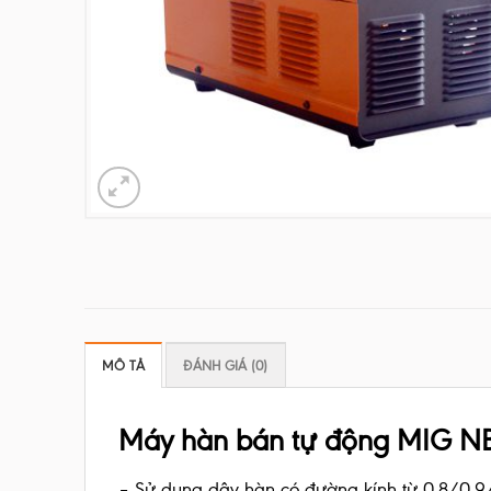
MÔ TẢ
ĐÁNH GIÁ (0)
Máy hàn bán tự động MIG NB2
– Sử dụng dây hàn có đường kính từ 0.8/0.9/