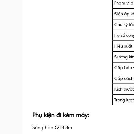
Phạm vi đ
Điện áp k
Chu kỳ tả
Hệ số côn
Hiệu suất
Đường kí
Cấp bảo 
Cấp cách
Kích thướ
Trọng lượ
Phụ kiện đi kèm máy:
Súng hàn QTB-3m