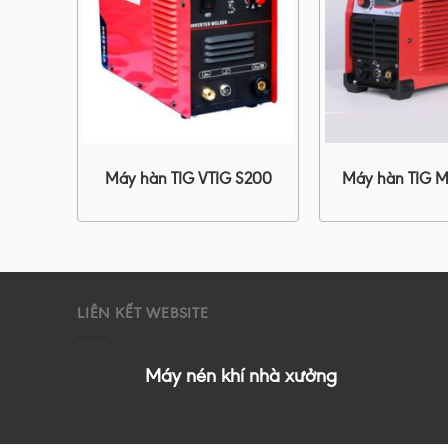
200S
Máy hàn TIG VTIG S200
Máy hàn TIG M
LIÊN KẾT WEBSITE
Máy nén khí nhà xưởng