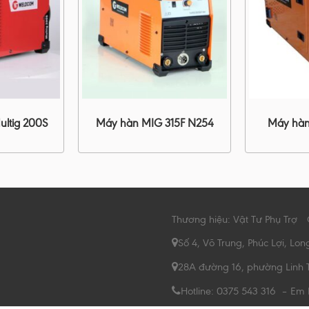
ultig 200S
Máy hàn MIG 315F N254
Máy hàn
Thương hiệu: Vật Tư Phụ Trợ
Số 4, Võ Trung, Phúc Lợi, Lon
28A đường 16, phường Linh 
Hotline: 0375 543 316 – Em