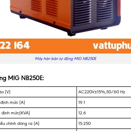
Máy hàn bán tự động MIG NB250E
ộng MIG NB250E:
ào (V)
AC220V±15%,50/60 Hz
định mức (A)
19.1
t định mức(KVA)
12.6
iều chỉnh dòng ra (A)
15-250