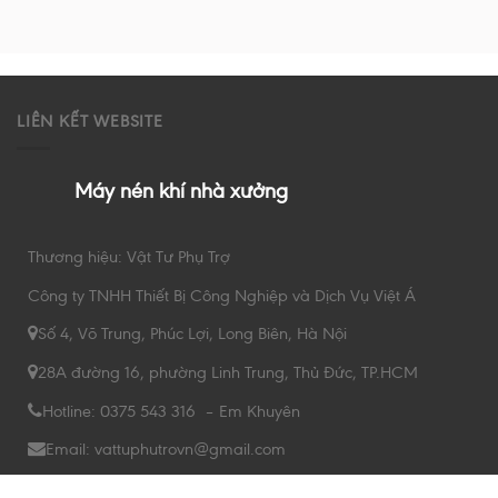
LIÊN KẾT WEBSITE
Máy nén khí nhà xưởng
Thương hiệu: Vật Tư Phụ Trợ
Công ty TNHH Thiết Bị Công Nghiệp và Dịch Vụ Việt Á
Số 4, Võ Trung, Phúc Lợi, Long Biên, Hà Nội
28A đường 16, phường Linh Trung, Thủ Đức, TP.HCM
Hotline: 0375 543 316 – Em Khuyên
Email: vattuphutrovn@gmail.com