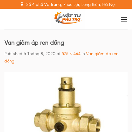
Skip
Số 4 phố Võ Trung, Phúc Lợi, Long Biên, Hà Nội
to
content
Van giảm áp ren đồng
Published
6 Tháng 8, 2020
at
575 × 444
in
Van giảm áp ren
đồng