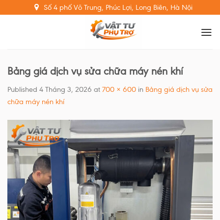
Skip
Số 4 phố Võ Trung, Phúc Lợi, Long Biên, Hà Nội
to
content
Bảng giá dịch vụ sửa chữa máy nén khí
Published
4 Tháng 3, 2026
at
700 × 600
in
Bảng giá dịch vụ sửa
chữa máy nén khí