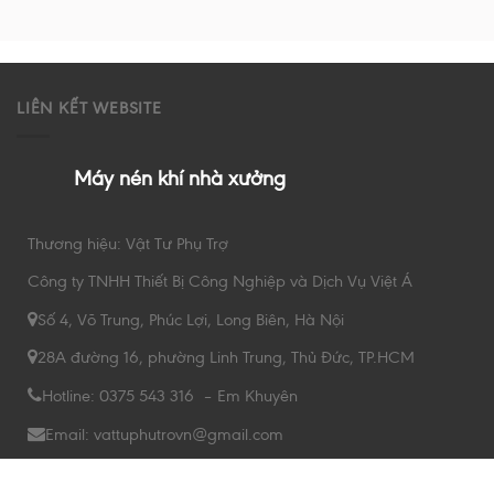
LIÊN KẾT WEBSITE
Máy nén khí nhà xưởng
Thương hiệu: Vật Tư Phụ Trợ
Công ty TNHH Thiết Bị Công Nghiệp và Dịch Vụ Việt Á
Số 4, Võ Trung, Phúc Lợi, Long Biên, Hà Nội
28A đường 16, phường Linh Trung, Thủ Đức, TP.HCM
Hotline: 0375 543 316 – Em Khuyên
Email: vattuphutrovn@gmail.com