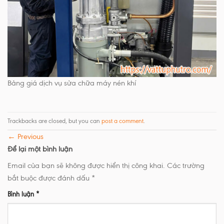
Bảng giá dịch vụ sửa chữa máy nén khí
Trackbacks are closed, but you can
post a comment
.
←
Previous
Để lại một bình luận
Email của bạn sẽ không được hiển thị công khai.
Các trường
bắt buộc được đánh dấu
*
Bình luận
*